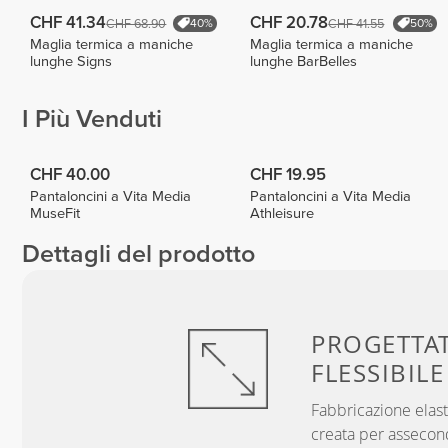
CHF 41.34
CHF 20.78
CHF 68.90
CHF 41.55
40%
50%
Maglia termica a maniche
Maglia termica a maniche
lunghe Signs
lunghe BarBelles
I Più Venduti
CHF 40.00
CHF 19.95
Pantaloncini a Vita Media
Pantaloncini a Vita Media
MuseFit
Athleisure
Dettagli del prodotto
PROGETTA
FLESSIBILE
Fabbricazione elast
creata per assecon