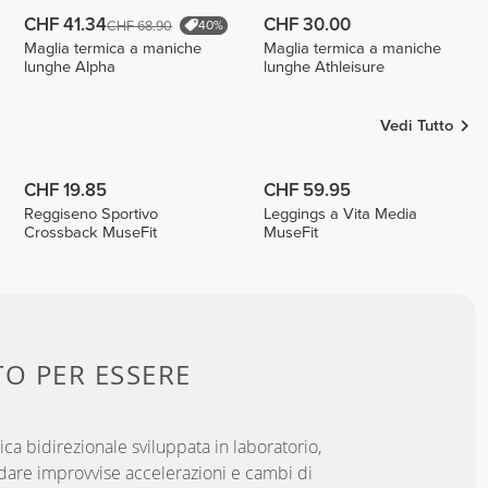
CHF 41.34
CHF 30.00
CHF 68.90
40%
Maglia termica a maniche
Maglia termica a maniche
lunghe Alpha
lunghe Athleisure
Vedi Tutto
CHF 19.85
CHF 59.95
Reggiseno Sportivo
Leggings a Vita Media
Crossback MuseFit
MuseFit
TO PER
ESSERE
ica bidirezionale sviluppata in laboratorio,
dare improvvise accelerazioni e cambi di