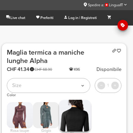
Spedire a:
Lingua
IT
Live chat
Preferiti
Log in | Registrati
Maglia termica a maniche
lunghe Alpha
CHF 41.34
Disponibile
CHF 68.90
496
Size
1
Color
 Rosa taupe 
 Grigio 