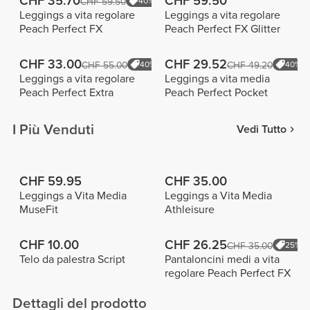
CHF 35.70
CHF 59.50
CHF 59.50
40%
Leggings a vita regolare
Leggings a vita regolare
Peach Perfect FX
Peach Perfect FX Glitter
CHF 33.00
CHF 29.52
CHF 55.00
40%
CHF 49.20
40%
Leggings a vita regolare
Leggings a vita media
Peach Perfect Extra
Peach Perfect Pocket
I Più Venduti
Vedi Tutto
CHF 59.95
CHF 35.00
Leggings a Vita Media
Leggings a Vita Media
MuseFit
Athleisure
CHF 10.00
CHF 26.25
CHF 35.00
25%
Telo da palestra Script
Pantaloncini medi a vita
regolare Peach Perfect FX
Dettagli del prodotto