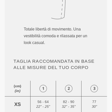
Totale libertà di movimento. Una
vestibilità comoda e rilassata per un
look casual.
TAGLIA RACCOMANDATA IN BASE
ALLE MISURE DEL TUO CORPO
(cm)
(in)
56 - 64
82 - 90
77
XS
22" - 25"
32" - 35"
30"