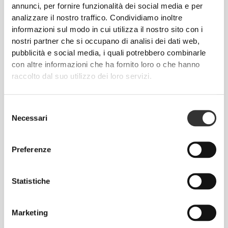
annunci, per fornire funzionalità dei social media e per
analizzare il nostro traffico. Condividiamo inoltre
informazioni sul modo in cui utilizza il nostro sito con i
nostri partner che si occupano di analisi dei dati web,
Senza etichetta cucita
pubblicità e social media, i quali potrebbero combinarle
con altre informazioni che ha fornito loro o che hanno
Il nostro abbigliamento è sinonimo di comodità.
raccolto dal suo utilizzo dei loro servizi.
Abbiamo abbracciato una filosofia che rimane
impressa sui vestiti: senza cuciture! Senza etichette
cucite, indossare le nostre creazioni diventa un
Selezione
piacere, perché non causano irritazioni alla pelle.
Necessari
del
consenso
CONSIGLI PER LE TAGLIE
Preferenze
Statistiche
Questo articolo
Marketing
Aderente