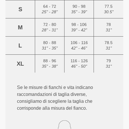
64 - 72
90 - 98
77.5
S
25" - 28"
35" - 39"
30.5"
72 - 80
98 - 106
78
M
28" - 31"
39" - 42"
31"
80 - 88
106 - 116
78.5
L
31" - 35"
42" - 46"
31"
88 - 96
116 - 126
79
XL
35" - 38"
46" - 50"
31"
Se le misure di fianchi e vita indicano
raccomandazioni di taglia diverse,
consigliamo di scegliere la taglia che
corrisponde alla misura del fianco.