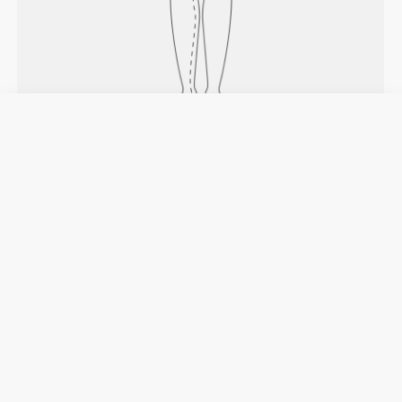
COME MISURARE
Vita
Misurare la circonferenza del girovita.
Fianchi
Misura attorno alla parte più larga dei fianchi.
Cavallo
Misurare dall'inguine fino a sotto la caviglia.