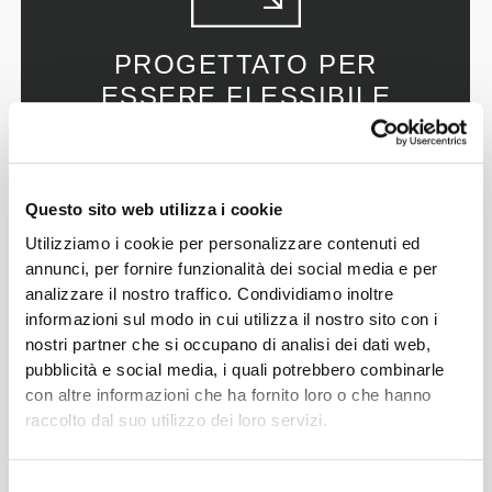
PROGETTATO PER
ESSERE FLESSIBILE
Fabbricazione elastica bidirezionale sviluppata in
laboratorio, creata per assecondare improvvise
accelerazioni e cambi di direzione.
Questo sito web utilizza i cookie
Utilizziamo i cookie per personalizzare contenuti ed
annunci, per fornire funzionalità dei social media e per
analizzare il nostro traffico. Condividiamo inoltre
informazioni sul modo in cui utilizza il nostro sito con i
nostri partner che si occupano di analisi dei dati web,
pubblicità e social media, i quali potrebbero combinarle
QUELLI
con altre informazioni che ha fornito loro o che hanno
GIUSTI
raccolto dal suo utilizzo dei loro servizi.
Progettati con una vita sufficientemente alta da
Selezione
offrire supporto e restare al posto loro durante gli