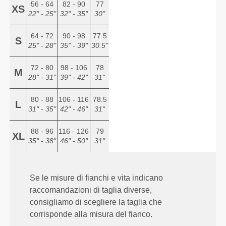
56 - 64
82 - 90
77
XS
22" - 25"
32" - 35"
30"
64 - 72
90 - 98
77.5
S
25" - 28"
35" - 39"
30.5"
72 - 80
98 - 106
78
M
28" - 31"
39" - 42"
31"
80 - 88
106 - 116
78.5
L
31" - 35"
42" - 46"
31"
88 - 96
116 - 126
79
XL
35" - 38"
46" - 50"
31"
Se le misure di fianchi e vita indicano
raccomandazioni di taglia diverse,
consigliamo di scegliere la taglia che
corrisponde alla misura del fianco.