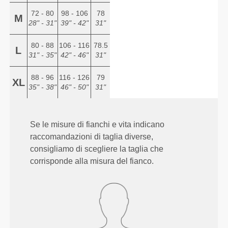
72 - 80
98 - 106
78
M
28" - 31"
39" - 42"
31"
80 - 88
106 - 116
78.5
L
31" - 35"
42" - 46"
31"
88 - 96
116 - 126
79
XL
35" - 38"
46" - 50"
31"
Se le misure di fianchi e vita indicano
raccomandazioni di taglia diverse,
consigliamo di scegliere la taglia che
corrisponde alla misura del fianco.