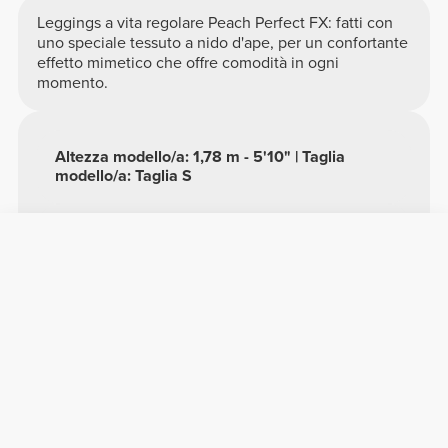
Leggings a vita regolare Peach Perfect FX: fatti con
uno speciale tessuto a nido d'ape, per un confortante
effetto mimetico che offre comodità in ogni
momento.
Altezza modello/a: 1,78 m - 5'10" | Taglia
modello/a: Taglia S
LAVARE AL ROVESCIO
Vedere tabella delle misure nella descrizione
Composizione
93% Poliammide
7% Elastan
Prodotto in Portogallo