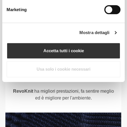
Marketing
Mostra dettagli
RevoKnit
è un'avanzata tecnologia di lavorazione a
Accetta tutti i cookie
maglia sviluppata da Prozis che dà vita a capi di
abbigliamento ad alte prestazioni, come una
Usa solo i cookie necessari
seconda pelle e con maggiore elasticità, supporto e
comodità.
RevoKnit
ha migliori prestazioni, fa sentire meglio
ed è migliore per l'ambiente.