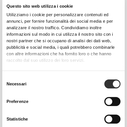
Questo sito web utilizza i cookie
Utilizziamo i cookie per personalizzare contenuti ed
annunci, per fornire funzionalità dei social media e per
analizzare il nostro traffico. Condividiamo inoltre
informazioni sul modo in cui utilizza il nostro sito con i
nostri partner che si occupano di analisi dei dati web,
pubblicità e social media, i quali potrebbero combinarle
PIÙ DI
con altre informazioni che ha fornito loro o che hanno
QUANTO SEMBRI
raccolto dal suo utilizzo dei loro servizi.
I nostri capi d'abbigliamento non sono stati creati
soltanto per farti avere un bell'aspetto, ma anche per
Selezione
farti sentire bene. Utilizziamo un tessuto ad
Necessari
del
asciugatura rapida con un'elasticità bidirezionale.
consenso
Preferenze
PROGETTATO CON LA
Statistiche
TECNOLOGIA
REVOKNIT