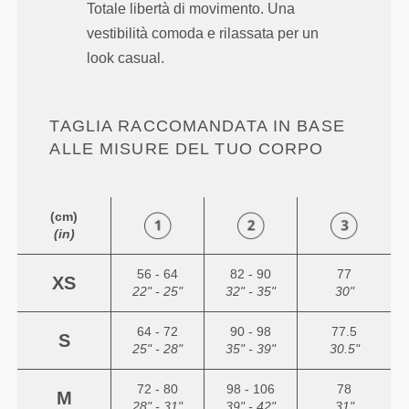
Totale libertà di movimento. Una
vestibilità comoda e rilassata per un
look casual.
TAGLIA RACCOMANDATA IN BASE
ALLE MISURE DEL TUO CORPO
(cm)
(in)
56 - 64
82 - 90
77
XS
22" - 25"
32" - 35"
30"
64 - 72
90 - 98
77.5
S
25" - 28"
35" - 39"
30.5"
72 - 80
98 - 106
78
M
28" - 31"
39" - 42"
31"