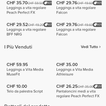
CHF 35.70
CHF 29.76
CHF 59.50
40%
CHF 49.60
40%
Leggings a vita regolare
Leggings a vita regolare
Peach Perfect FX
Falcon
CHF 29.52
CHF 29.76
CHF 49.20
40%
CHF 49.60
40%
Leggings a vita regolare
Leggings a vita regolare
BFF NRG
Falcon
I Più Venduti
Vedi Tutto
CHF 59.95
CHF 35.00
Leggings a Vita Media
Leggings a Vita Media
MuseFit
Athleisure
CHF 10.00
CHF 26.25
CHF 35.00
25%
Telo da palestra Script
Pantaloncini medi a vita
regolare Peach Perfect FX