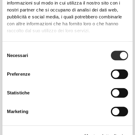
informazioni sul modo in cui utilizza il nostro sito con i
È TUTTA UNA QUESTIONE
nostri partner che si occupano di analisi dei dati web,
DI ESSENZA
pubblicità e social media, i quali potrebbero combinarle
con altre informazioni che ha fornito loro o che hanno
La nostra fascia elastica alta leviga e supporta la
raccolto dal suo utilizzo dei loro servizi.
zona addominale, aiutando a tenere tutto al suo
posto, in ogni momento.
Selezione
Necessari
del
consenso
Preferenze
UNA SVOLTA
Statistiche
Capi d'abbigliamento con punti di raffreddamento
strategici e aree di supporto mirate, per offrire
Marketing
freschezza e comodità durante l'allenamento.