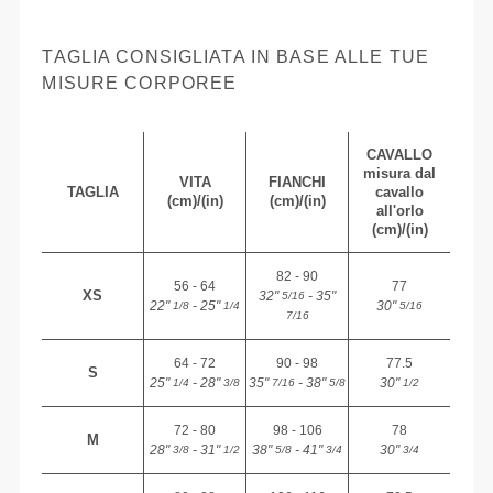
TAGLIA CONSIGLIATA IN BASE ALLE TUE
MISURE CORPOREE
CAVALLO
misura dal
VITA
FIANCHI
TAGLIA
cavallo
(cm)/(in)
(cm)/(in)
all'orlo
(cm)/(in)
82 - 90
56 - 64
77
XS
32"
- 35"
5/16
22"
- 25"
30"
1/8
1/4
5/16
7/16
64 - 72
90 - 98
77.5
S
25"
- 28"
35"
- 38"
30"
1/4
3/8
7/16
5/8
1/2
72 - 80
98 - 106
78
M
28"
- 31"
38"
- 41"
30"
3/8
1/2
5/8
3/4
3/4