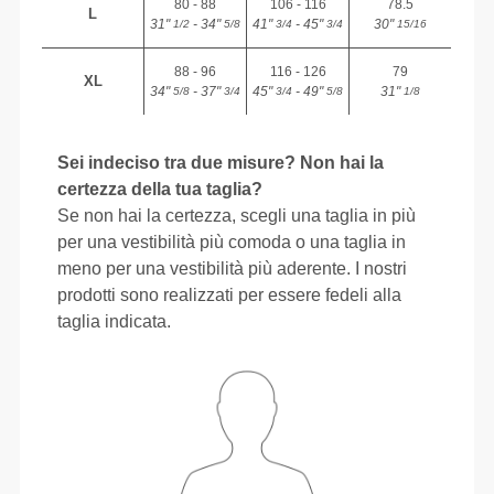
80 - 88
106 - 116
78.5
L
31"
- 34"
41"
- 45"
30"
1/2
5/8
3/4
3/4
15/16
88 - 96
116 - 126
79
XL
34"
- 37"
45"
- 49"
31"
5/8
3/4
3/4
5/8
1/8
Sei indeciso tra due misure? Non hai la
certezza della tua taglia?
Se non hai la certezza, scegli una taglia in più
per una vestibilità più comoda o una taglia in
meno per una vestibilità più aderente. I nostri
prodotti sono realizzati per essere fedeli alla
taglia indicata.