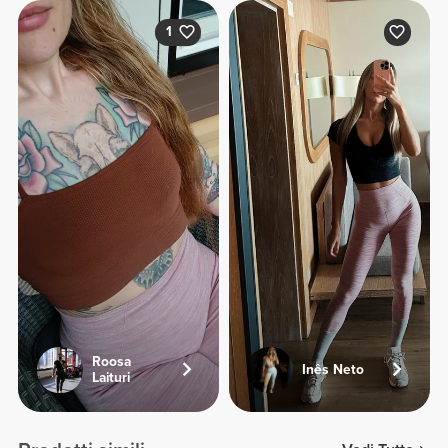
1
Roosa
Inês Neto
Laituri