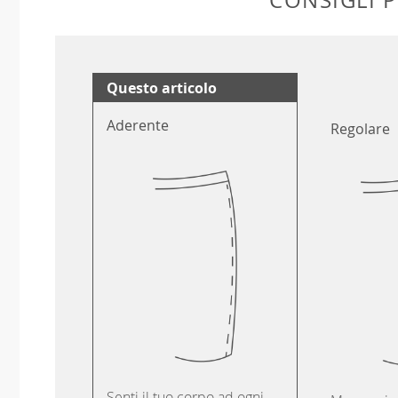
Questo articolo
Aderente
Regolare
Senti il tuo corpo ad ogni