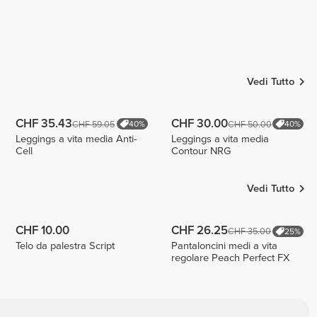
Vedi Tutto
CHF 35.43
CHF 30.00
CHF 59.05
CHF 50.00
40%
40%
Leggings a vita media Anti-
Leggings a vita media
Cell
Contour NRG
Vedi Tutto
CHF 10.00
CHF 26.25
CHF 35.00
25%
Telo da palestra Script
Pantaloncini medi a vita
regolare Peach Perfect FX