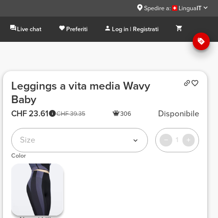
Spedire a:
Lingua
IT
Live chat
Preferiti
Log in | Registrati
Leggings a vita media Wavy
Baby
CHF 23.61
Disponibile
CHF 39.35
306
Size
1
Color