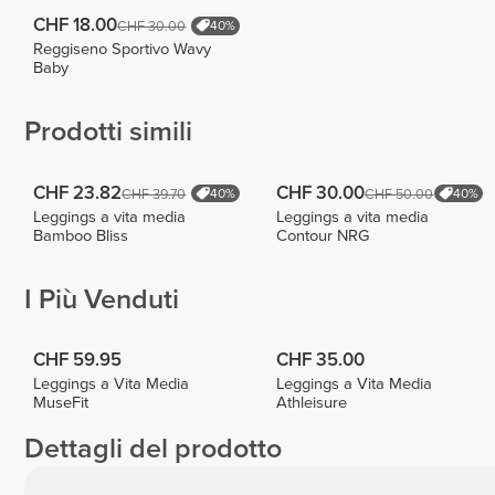
CHF 18.00
CHF 30.00
40%
Reggiseno Sportivo Wavy
Baby
Prodotti simili
CHF 23.82
CHF 30.00
CHF 39.70
CHF 50.00
40%
40%
Leggings a vita media
Leggings a vita media
Bamboo Bliss
Contour NRG
I Più Venduti
CHF 59.95
CHF 35.00
Leggings a Vita Media
Leggings a Vita Media
MuseFit
Athleisure
Dettagli del prodotto