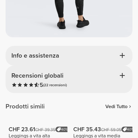
Info e assistenza
Recensioni globali
5
(22 recensioni)
Prodotti simili
Vedi Tutto
CHF 23.61
CHF 35.43
CHF 39.35
40%
CHF 59.05
40%
Leggings a vita alta
Leggings a vita media