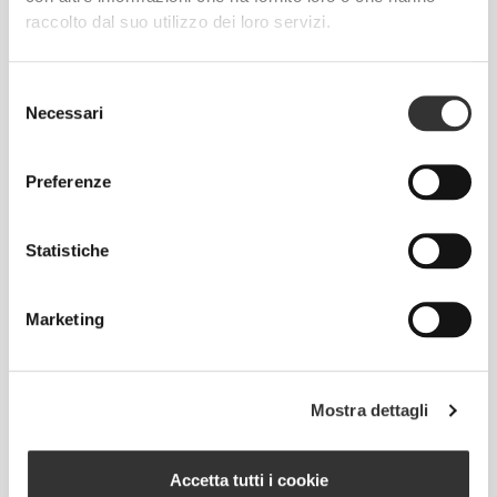
raccolto dal suo utilizzo dei loro servizi.
Selezione
Necessari
del
consenso
Senza etichetta cucita
Preferenze
Il nostro abbigliamento è sinonimo di comodità.
Abbiamo abbracciato una filosofia che rimane
Statistiche
impressa sui vestiti: senza cuciture! Senza etichette
cucite, indossare le nostre creazioni diventa un
piacere, perché non causano irritazioni alla pelle.
Marketing
CONSIGLI PER LE TAGLIE
Mostra dettagli
Accetta tutti i cookie
Questo articolo