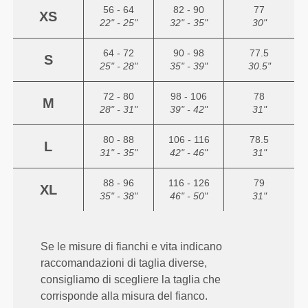
56 - 64
82 - 90
77
XS
22" - 25"
32" - 35"
30"
64 - 72
90 - 98
77.5
S
25" - 28"
35" - 39"
30.5"
72 - 80
98 - 106
78
M
28" - 31"
39" - 42"
31"
80 - 88
106 - 116
78.5
L
31" - 35"
42" - 46"
31"
88 - 96
116 - 126
79
XL
35" - 38"
46" - 50"
31"
Se le misure di fianchi e vita indicano
raccomandazioni di taglia diverse,
consigliamo di scegliere la taglia che
corrisponde alla misura del fianco.