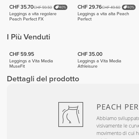
CHF 35.70
CHF 29.76
CHF 59.50
CHF 49.60
40%
40%
Leggings a vita regolare
Leggings a vita alta Peach
Peach Perfect FX
Perfect
I Più Venduti
CHF 59.95
CHF 35.00
Leggings a Vita Media
Leggings a Vita Media
MuseFit
Athleisure
Dettagli del prodotto
PEACH
PER
Abbiamo sviluppato
visivamente le curve
movimento di cui hai