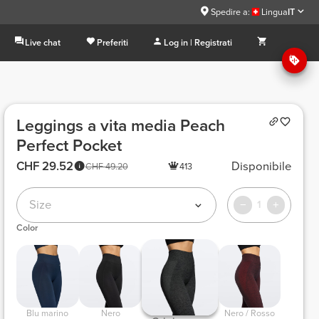
Spedire a:
Lingua
IT
Live chat
Preferiti
Log in | Registrati
Leggings a vita media Peach
Perfect Pocket
CHF 29.52
Disponibile
CHF 49.20
413
Size
1
Color
 Blu marino 
 Nero 
 Nero / Rosso 