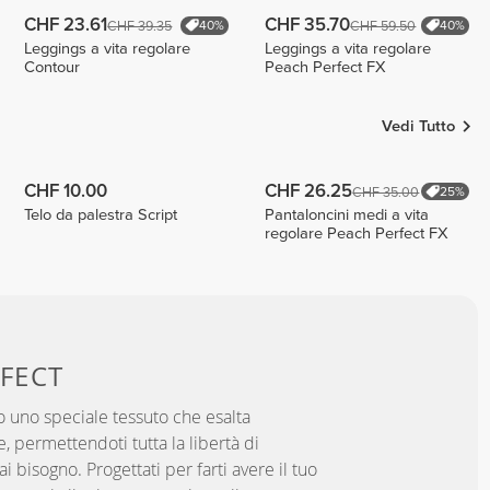
CHF 23.61
CHF 35.70
CHF 39.35
CHF 59.50
40%
40%
Leggings a vita regolare
Leggings a vita regolare
Contour
Peach Perfect FX
Vedi Tutto
CHF 10.00
CHF 26.25
CHF 35.00
25%
Telo da palestra Script
Pantaloncini medi a vita
regolare Peach Perfect FX
FECT
 uno speciale tessuto che esalta
, permettendoti tutta la libertà di
 bisogno. Progettati per farti avere il tuo