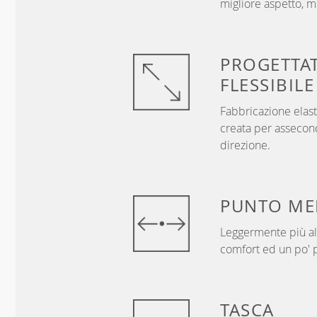
migliore aspetto, me
PROGETTA
FLESSIBILE
Fabbricazione elast
creata per assecon
direzione.
PUNTO
ME
Leggermente più alt
comfort ed un po' p
TASCA