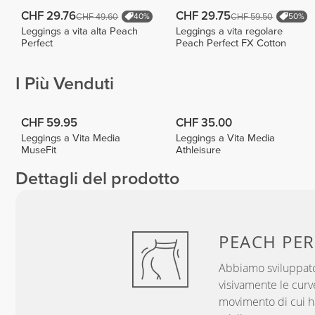
CHF 29.76
CHF 29.75
CHF 49.60
CHF 59.50
40%
50%
Leggings a vita alta Peach
Leggings a vita regolare
Perfect
Peach Perfect FX Cotton
I Più Venduti
CHF 59.95
CHF 35.00
Leggings a Vita Media
Leggings a Vita Media
MuseFit
Athleisure
Dettagli del prodotto
PEACH
PER
Abbiamo sviluppato
visivamente le curve
movimento di cui hai