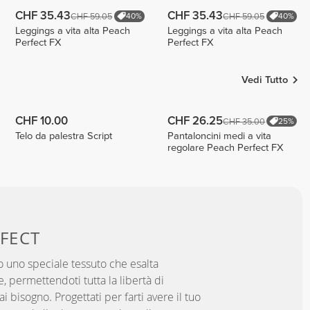
CHF 35.43
CHF 35.43
CHF 59.05
CHF 59.05
40%
40%
Leggings a vita alta Peach
Leggings a vita alta Peach
Perfect FX
Perfect FX
Vedi Tutto
CHF 10.00
CHF 26.25
CHF 35.00
25%
Telo da palestra Script
Pantaloncini medi a vita
regolare Peach Perfect FX
FECT
 uno speciale tessuto che esalta
, permettendoti tutta la libertà di
 bisogno. Progettati per farti avere il tuo