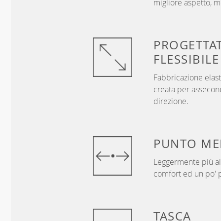
migliore aspetto, me
PROGETTA
FLESSIBILE
Fabbricazione elast
creata per assecon
direzione.
PUNTO
ME
Leggermente più alt
comfort ed un po' p
TASCA