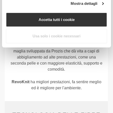
Mostra dettagli
TECNOLOGIA
REVOKNIT
Accetta tutti i cookie
Usa solo i cookie necessari
RevoKnit
è un'avanzata tecnologia di lavorazione a
maglia sviluppata da Prozis che dà vita a capi di
abbigliamento ad alte prestazioni, come una
seconda pelle e con maggiore elasticità, supporto e
comodità.
RevoKnit
ha migliori prestazioni, fa sentire meglio
ed è migliore per l'ambiente.