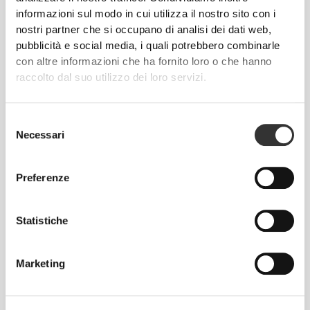
TASCA
informazioni sul modo in cui utilizza il nostro sito con i
Tasca elegante e discreta per portare i tuoi oggetti
nostri partner che si occupano di analisi dei dati web,
essenziali. Perfetta per l'allenamento, la corsa o
pubblicità e social media, i quali potrebbero combinarle
semplicemente per uscire a fare la spesa.
con altre informazioni che ha fornito loro o che hanno
raccolto dal suo utilizzo dei loro servizi.
Selezione
Necessari
del
consenso
PIÙ DI
QUANTO SEMBRI
Preferenze
Tecnologia delle fibre sviluppata appositamente con
proprietà anti-umidità, che offre comodità e ti aiuta a
Statistiche
restare all'asciutto.
Marketing
PROGETTATO CON LA