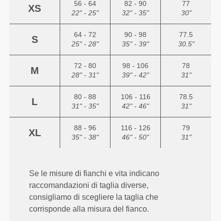
56 - 64
82 - 90
77
XS
22" - 25"
32" - 35"
30"
64 - 72
90 - 98
77.5
S
25" - 28"
35" - 39"
30.5"
72 - 80
98 - 106
78
M
28" - 31"
39" - 42"
31"
80 - 88
106 - 116
78.5
L
31" - 35"
42" - 46"
31"
88 - 96
116 - 126
79
XL
35" - 38"
46" - 50"
31"
Se le misure di fianchi e vita indicano
raccomandazioni di taglia diverse,
consigliamo di scegliere la taglia che
corrisponde alla misura del fianco.