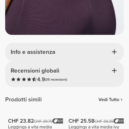
Info e assistenza
Recensioni globali
4.9
(35 recensioni)
Prodotti simili
Vedi Tutto
CHF 23.82
CHF 25.58
CHF 39.70
40%
CHF 39.35
35%
Leggings a vita media
Leggings a vita media Ivy