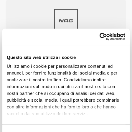
PRESTAZIONI
NRG
Progettati con la nostra tecnologia NRG, che
Questo sito web utilizza i cookie
rafforza i tuoi muscoli, aiuta ad alleviare la fatica e
Utilizziamo i cookie per personalizzare contenuti ed
migliora la circolazione del sangue, per aiutarti ad
annunci, per fornire funzionalità dei social media e per
ottenere migliori prestazioni.
analizzare il nostro traffico. Condividiamo inoltre
informazioni sul modo in cui utilizza il nostro sito con i
nostri partner che si occupano di analisi dei dati web,
pubblicità e social media, i quali potrebbero combinarle
con altre informazioni che ha fornito loro o che hanno
raccolto dal suo utilizzo dei loro servizi.
CONTOUR