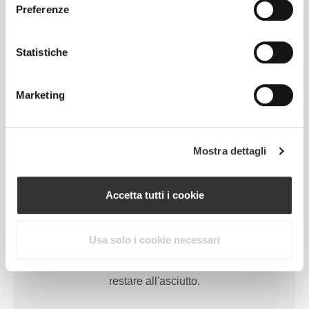
Preferenze
LEGGERO
Statistiche
Progettati per essere comodi e sufficientemente
leggeri da donare la sensazione di non stare
Marketing
indossando nulla.
Mostra dettagli
Accetta tutti i cookie
PIÙ DI
QUANTO SEMBRI
Usa solo i cookie necessari
Tecnologia delle fibre sviluppata appositamente con
proprietà anti-umidità, che offre comodità e ti aiuta a
restare all'asciutto.