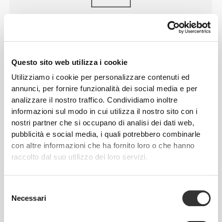
PUNTO
MEDIO
Leggermente più alti di quelli a vita regolare, per
maggiore comfort ed un po' più di copertura.
Questo sito web utilizza i cookie
Utilizziamo i cookie per personalizzare contenuti ed
annunci, per fornire funzionalità dei social media e per
analizzare il nostro traffico. Condividiamo inoltre
informazioni sul modo in cui utilizza il nostro sito con i
nostri partner che si occupano di analisi dei dati web,
UNA VERA
SVOLTA
pubblicità e social media, i quali potrebbero combinarle
con altre informazioni che ha fornito loro o che hanno
Capi d'abbigliamento con punti di raffreddamento
raccolto dal suo utilizzo dei loro servizi.
strategici e aree di supporto mirate, per offrire
freschezza e comodità durante l'allenamento.
Selezione
Necessari
del
consenso