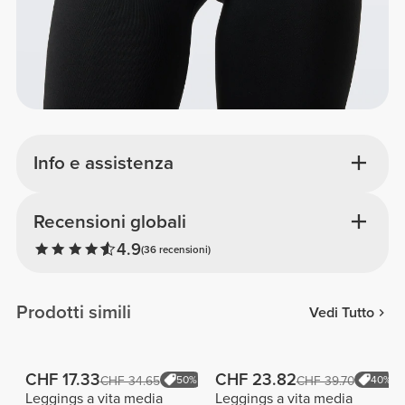
Info e assistenza
Recensioni globali
4.9
(36 recensioni)
Prodotti simili
Vedi Tutto
CHF 17.33
CHF 23.82
CHF 34.65
50%
CHF 39.70
40%
Leggings a vita media
Leggings a vita media