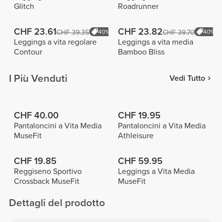
Glitch
Roadrunner
CHF 23.61
CHF 23.82
CHF 39.35
40%
CHF 39.70
40%
Leggings a vita regolare
Leggings a vita media
Contour
Bamboo Bliss
I Più Venduti
Vedi Tutto
CHF 40.00
CHF 19.95
Pantaloncini a Vita Media
Pantaloncini a Vita Media
MuseFit
Athleisure
CHF 19.85
CHF 59.95
Reggiseno Sportivo
Leggings a Vita Media
Crossback MuseFit
MuseFit
Dettagli del prodotto