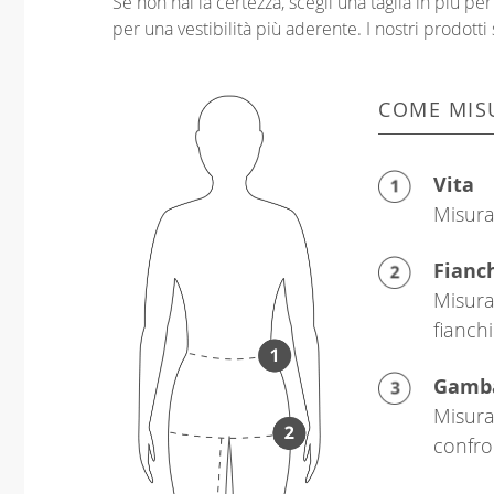
Se non hai la certezza, scegli una taglia in più p
per una vestibilità più aderente. I nostri prodotti 
COME MIS
Vita
Misura 
Fianc
Misura
fianchi
Gamb
Misura 
confro