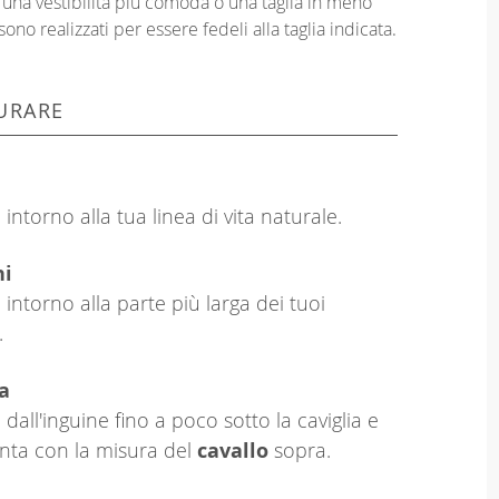
er una vestibilità più comoda o una taglia in meno
sono realizzati per essere fedeli alla taglia indicata.
URARE
intorno alla tua linea di vita naturale.
hi
 intorno alla parte più larga dei tuoi
.
a
dall'inguine fino a poco sotto la caviglia e
nta con la misura del
cavallo
sopra.