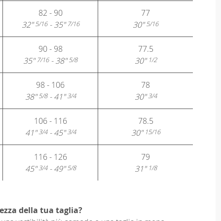
82 - 90
77
32"
- 35"
30"
5/16
7/16
5/16
90 - 98
77.5
35"
- 38"
30"
7/16
5/8
1/2
98 - 106
78
38"
- 41"
30"
5/8
3/4
3/4
106 - 116
78.5
41"
- 45"
30"
3/4
3/4
15/16
116 - 126
79
45"
- 49"
31"
3/4
5/8
1/8
ezza della tua taglia?