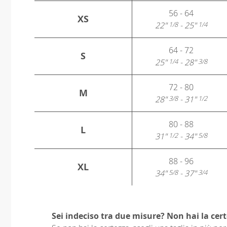
56 - 64
XS
22"
- 25"
1/8
1/4
64 - 72
S
25"
- 28"
1/4
3/8
72 - 80
M
28"
- 31"
3/8
1/2
80 - 88
L
31"
- 34"
1/2
5/8
88 - 96
XL
34"
- 37"
5/8
3/4
Sei indeciso tra due misure? Non hai la cert