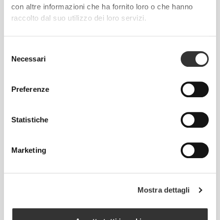
con altre informazioni che ha fornito loro o che hanno
PIÙ DI
QUANTO SEMBRI
raccolto dal suo utilizzo dei loro servizi.
Tecnologia delle fibre sviluppata appositamente con
proprietà anti-umidità, che offre comodità e ti aiuta a
Selezione
restare all'asciutto.
Necessari
del
consenso
Preferenze
PROGETTATO CON LA
TECNOLOGIA
REVOKNIT
Statistiche
Marketing
Mostra dettagli
RevoKnit
è un'avanzata tecnologia di lavorazione a
maglia sviluppata da Prozis che dà vita a capi di