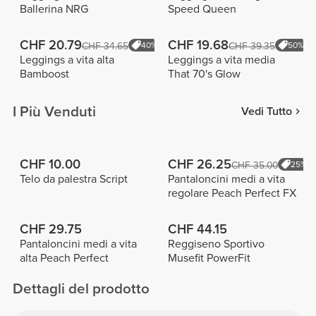
Ballerina NRG
Speed Queen
CHF 20.79
CHF 19.68
CHF 34.65
40%
CHF 39.35
50%
Leggings a vita alta
Leggings a vita media
Bamboost
That 70's Glow
I Più Venduti
Vedi Tutto
CHF 10.00
CHF 26.25
CHF 35.00
25%
Telo da palestra Script
Pantaloncini medi a vita
regolare Peach Perfect FX
CHF 29.75
CHF 44.15
Pantaloncini medi a vita
Reggiseno Sportivo
alta Peach Perfect
Musefit PowerFit
Dettagli del prodotto