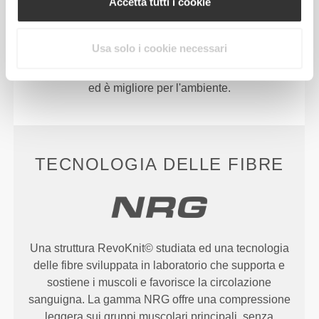
abbigliamento ad alte prestazioni, come una
Accetta tutti i cookie
seconda pelle e con maggiore elasticità, supporto e
comodità.
Usa solo i cookie necessari
RevoKnit
ha migliori prestazioni, fa sentire meglio
ed è migliore per l'ambiente.
TECNOLOGIA DELLE FIBRE
Una struttura RevoKnit© studiata ed una tecnologia
delle fibre sviluppata in laboratorio che supporta e
sostiene i muscoli e favorisce la circolazione
sanguigna. La gamma NRG offre una compressione
leggera sui gruppi muscolari principali, senza