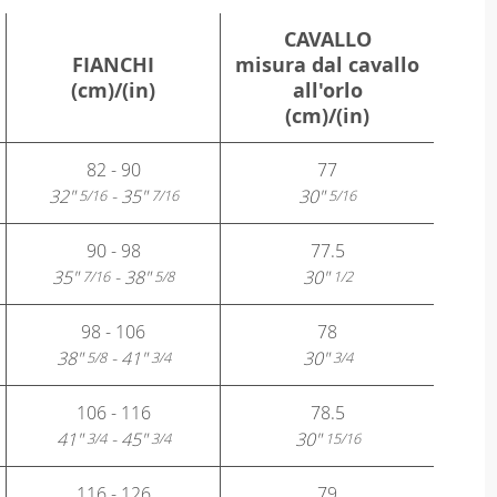
CAVALLO
FIANCHI
misura dal cavallo
(cm)/(in)
all'orlo
(cm)/(in)
82 - 90
77
32"
- 35"
30"
5/16
7/16
5/16
90 - 98
77.5
35"
- 38"
30"
7/16
5/8
1/2
98 - 106
78
38"
- 41"
30"
5/8
3/4
3/4
106 - 116
78.5
41"
- 45"
30"
3/4
3/4
15/16
116 - 126
79