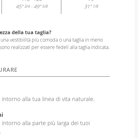
45"
- 49"
31"
3/4
5/8
1/8
ezza della tua taglia?
er una vestibilità più comoda o una taglia in meno
sono realizzati per essere fedeli alla taglia indicata.
URARE
intorno alla tua linea di vita naturale.
hi
 intorno alla parte più larga dei tuoi
.