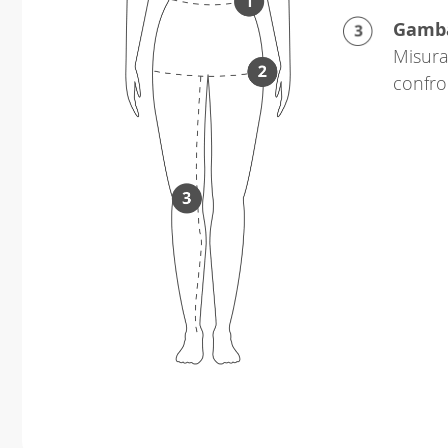
Gamb
Misura 
confro