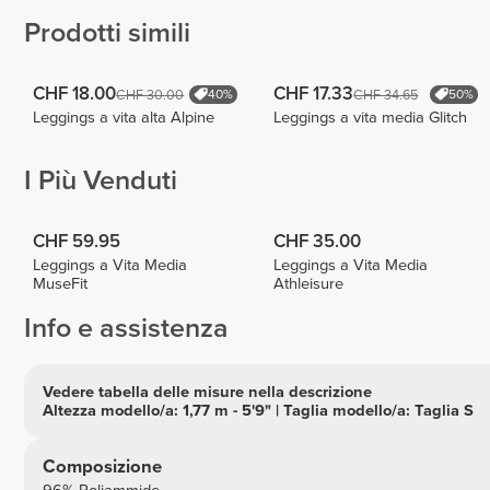
Prodotti simili
CHF 18.00
CHF 17.33
CHF 30.00
CHF 34.65
40%
50%
Leggings a vita alta Alpine
Leggings a vita media Glitch
I Più Venduti
CHF 59.95
CHF 35.00
Leggings a Vita Media
Leggings a Vita Media
MuseFit
Athleisure
Info e assistenza
Vedere tabella delle misure nella descrizione
Altezza modello/a: 1,77 m - 5'9" | Taglia modello/a: Taglia S
Composizione