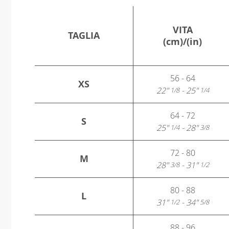
VITA
TAGLIA
(cm)/(in)
56 - 64
XS
22"
- 25"
1/8
1/4
64 - 72
S
25"
- 28"
1/4
3/8
72 - 80
M
28"
- 31"
3/8
1/2
80 - 88
L
31"
- 34"
1/2
5/8
88 - 96