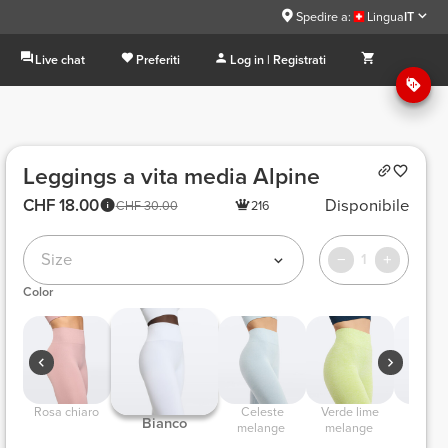
Spedire a:
Lingua
IT
Live chat
Preferiti
Log in | Registrati
Leggings a vita media Alpine
CHF 18.00
Disponibile
CHF 30.00
216
Size
1
Color
 Rosa chiaro 
 Celeste 
 Verde lime 
 Lilla chiaro 
 Bianco 
melange 
melange 
melan