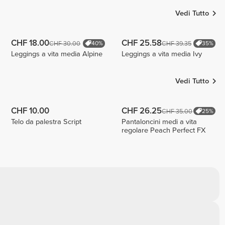
Vedi Tutto
CHF 18.00
CHF 25.58
CHF 30.00
CHF 39.35
40%
35%
Leggings a vita media Alpine
Leggings a vita media Ivy
Vedi Tutto
CHF 10.00
CHF 26.25
CHF 35.00
25%
Telo da palestra Script
Pantaloncini medi a vita
regolare Peach Perfect FX