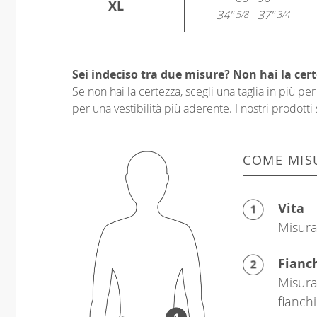
XL
34"
- 37"
5/8
3/4
Sei indeciso tra due misure? Non hai la cert
Se non hai la certezza, scegli una taglia in più p
per una vestibilità più aderente. I nostri prodotti 
COME MIS
Vita
Misura 
Fianc
Misura
fianchi