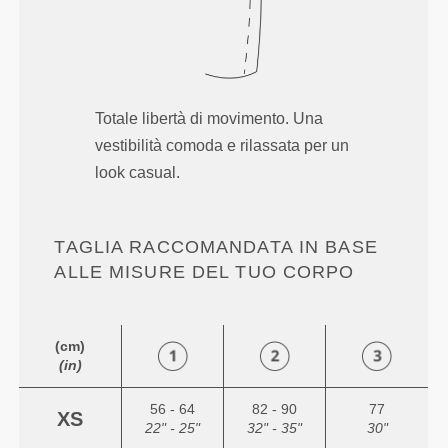
Totale libertà di movimento. Una
vestibilità comoda e rilassata per un
look casual.
TAGLIA RACCOMANDATA IN BASE
ALLE MISURE DEL TUO CORPO
(cm)
(in)
56 - 64
82 - 90
77
XS
22" - 25"
32" - 35"
30"