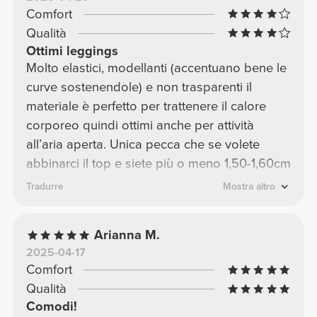
Comfort
Qualità
Ottimi leggings
Molto elastici, modellanti (accentuano bene le
curve sostenendole) e non trasparenti il
materiale è perfetto per trattenere il calore
corporeo quindi ottimi anche per attività
all’aria aperta. Unica pecca che se volete
abbinarci il top e siete più o meno 1,50-1,60cm
di altezza risulteranno troppo alti quindi non
Tradurre
Mostra altro
avrete il solito stacco da pantalone a top. Per
il resto li consiglio!
Arianna M.
2025-04-17
Comfort
Qualità
Comodi!