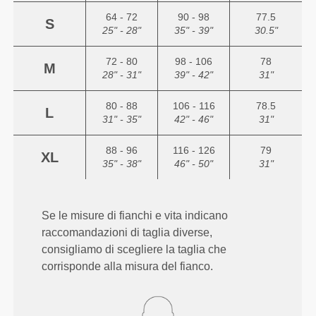
64 - 72
90 - 98
77.5
S
25" - 28"
35" - 39"
30.5"
72 - 80
98 - 106
78
M
28" - 31"
39" - 42"
31"
80 - 88
106 - 116
78.5
L
31" - 35"
42" - 46"
31"
88 - 96
116 - 126
79
XL
35" - 38"
46" - 50"
31"
Se le misure di fianchi e vita indicano
raccomandazioni di taglia diverse,
consigliamo di scegliere la taglia che
corrisponde alla misura del fianco.