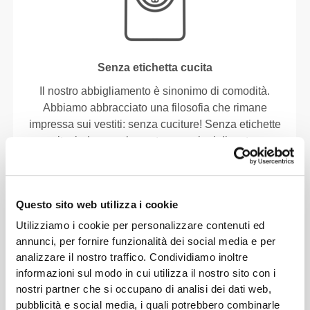
Senza etichetta cucita
Il nostro abbigliamento è sinonimo di comodità.
Abbiamo abbracciato una filosofia che rimane
impressa sui vestiti: senza cuciture! Senza etichette
cucite, indossare le nostre creazioni diventa un
piacere, perché non causano irritazioni alla pelle.
CONSIGLI PER LE TAGLIE
Questo sito web utilizza i cookie
Utilizziamo i cookie per personalizzare contenuti ed
annunci, per fornire funzionalità dei social media e per
analizzare il nostro traffico. Condividiamo inoltre
Questo articolo
informazioni sul modo in cui utilizza il nostro sito con i
nostri partner che si occupano di analisi dei dati web,
Aderente
pubblicità e social media, i quali potrebbero combinarle