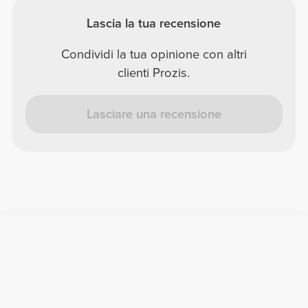
Lascia la tua recensione
Condividi la tua opinione con altri
clienti Prozis.
Lasciare una recensione
Informazioni Utili
Unisciti a noi
Diventa nostro Partner
Termini e condizioni
Assistenza clienti