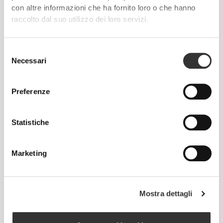
con altre informazioni che ha fornito loro o che hanno
raccolto dal suo utilizzo dei loro servizi.
Selezione
Necessari
del
consenso
Preferenze
Senti il tuo corpo ad ogni mossa che fai.
Statistiche
La vestibilità aderente mette in mostra la
silhouette del tuo corpo.
Marketing
Regolare
Mostra dettagli