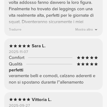
volta addosso fanno davvero la loro figura.
Finalmente ho trovato dei leggings con una
vita realmente alta, perfetti per le giornate di
squat. Diventeranno sicuramente i miei
preferiti!
Tradurre
Mostra altro
Sara L.
2025-11-07
Comfort
Qualità
perfetti
veramente belli e comodi, calzano aderenti e
non si spostano durante l''allenamento
Vittoria L.
2025-09-27