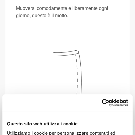
Muoversi comodamente e liberamente ogni
giorno, questo è il motto.
Questo sito web utilizza i cookie
Totale libertà di movimento. La tua vestibilità
comoda e rilassata per un look casual.
Utilizziamo i cookie per personalizzare contenuti ed