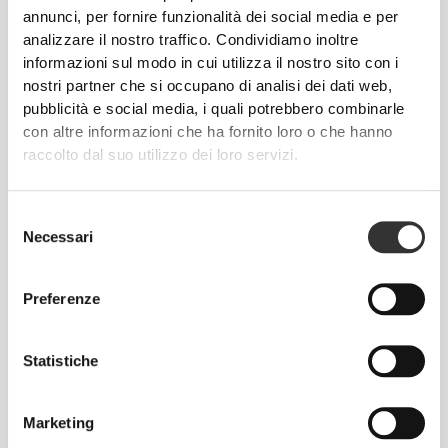
annunci, per fornire funzionalità dei social media e per
analizzare il nostro traffico. Condividiamo inoltre
TAGLIA CONSIGLIATA IN BASE ALLE TUE
informazioni sul modo in cui utilizza il nostro sito con i
MISURE CORPOREE
nostri partner che si occupano di analisi dei dati web,
pubblicità e social media, i quali potrebbero combinarle
con altre informazioni che ha fornito loro o che hanno
CAVALLO
raccolto dal suo utilizzo dei loro servizi.
misura dal
VITA
FIANCHI
TAGLIA
cavallo
(cm)/(in)
(cm)/(in)
all'orlo
(cm)/(in)
Selezione
Necessari
del
82 - 90
56 - 64
77
consenso
XS
32"
- 35"
5/16
22"
- 25"
30"
1/8
1/4
5/16
7/16
Preferenze
64 - 72
90 - 98
77.5
S
25"
- 28"
35"
- 38"
30"
1/4
3/8
7/16
5/8
1/2
Statistiche
72 - 80
98 - 106
78
M
28"
- 31"
38"
- 41"
30"
3/8
1/2
5/8
3/4
3/4
Marketing