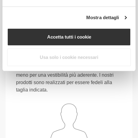
80 - 88
106 - 116
78.5
L
31"
- 34"
41"
- 45"
30"
1/2
5/8
3/4
3/4
15/16
Mostra dettagli
88 - 96
116 - 126
79
XL
34"
- 37"
45"
- 49"
31"
5/8
3/4
3/4
5/8
1/8
Accetta tutti i cookie
Sei indeciso tra due misure? Non hai la
certezza della tua taglia?
Usa solo i cookie necessari
Se non hai la certezza, scegli una taglia in più
per una vestibilità più comoda o una taglia in
meno per una vestibilità più aderente. I nostri
prodotti sono realizzati per essere fedeli alla
taglia indicata.