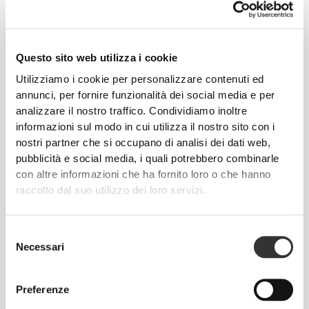
Questo sito web utilizza i cookie
Utilizziamo i cookie per personalizzare contenuti ed
Totale libertà di movimento. La tua vestibilità
annunci, per fornire funzionalità dei social media e per
comoda e rilassata per un look casual.
analizzare il nostro traffico. Condividiamo inoltre
informazioni sul modo in cui utilizza il nostro sito con i
nostri partner che si occupano di analisi dei dati web,
TAGLIA CONSIGLIATA IN BASE ALLE TUE
pubblicità e social media, i quali potrebbero combinarle
MISURE CORPOREE
con altre informazioni che ha fornito loro o che hanno
raccolto dal suo utilizzo dei loro servizi.
CAVALLO
misura dal
VITA
FIANCHI
Selezione
TAGLIA
cavallo
(cm)/(in)
(cm)/(in)
Necessari
all'orlo
del
(cm)/(in)
consenso
82 - 90
Preferenze
56 - 64
77
XS
32"
- 35"
5/16
22"
- 25"
30"
1/8
1/4
5/16