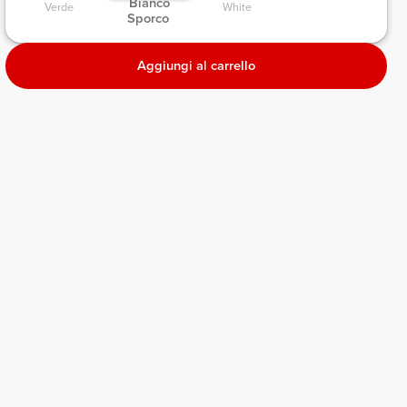
 Bianco 
Verde 
White 
Sporco 
Aggiungi al carrello