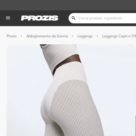
Prozis
Abbigliamento da Donna
Leggings
Leggings Capri e 7/