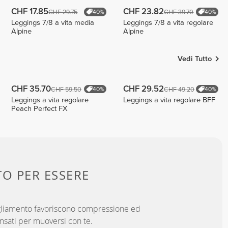
CHF 17.85
CHF 23.82
CHF 29.75
CHF 39.70
40%
40%
Leggings 7/8 a vita media
Leggings 7/8 a vita regolare
Alpine
Alpine
Vedi Tutto
CHF 35.70
CHF 29.52
CHF 59.50
CHF 49.20
40%
40%
Leggings a vita regolare
Leggings a vita regolare BFF
Peach Perfect FX
TO PER
ESSERE
bigliamento favoriscono compressione ed
ensati per muoversi con te.