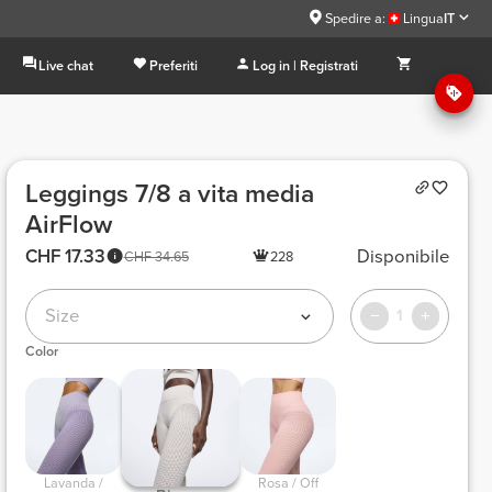
Spedire a:
Lingua
IT
Live chat
Preferiti
Log in | Registrati
Leggings 7/8 a vita media
AirFlow
CHF 17.33
Disponibile
CHF 34.65
228
Size
1
Color
 Lavanda / 
 Rosa / Off 