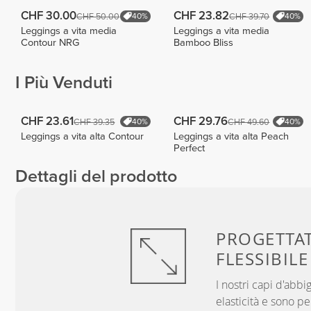
CHF 30.00
CHF 23.82
CHF 50.00
CHF 39.70
40%
40%
Leggings a vita media
Leggings a vita media
Contour NRG
Bamboo Bliss
I Più Venduti
CHF 23.61
CHF 29.76
CHF 39.35
CHF 49.60
40%
40%
Leggings a vita alta Contour
Leggings a vita alta Peach
Perfect
Dettagli del prodotto
PROGETTA
FLESSIBILE
I nostri capi d'ab
elasticità e sono p