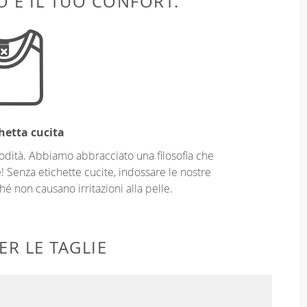
 È IL TUO CONFORT.
hetta cucita
odità. Abbiamo abbracciato una filosofia che
! Senza etichette cucite, indossare le nostre
é non causano irritazioni alla pelle.
ER LE TAGLIE