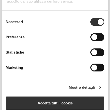
raccolto dal suo utilizzo dei loro servizi.
Selezione
Necessari
del
consenso
Preferenze
RevoKnit
è un'avanzata tecnologia di lavorazione a
maglia sviluppata da Prozis che dà vita a capi di
Statistiche
abbigliamento ad alte prestazioni, come una
seconda pelle e con maggiore elasticità, supporto e
comodità.
Marketing
RevoKnit
ha migliori prestazioni, fa sentire meglio
ed è migliore per l'ambiente.
Mostra dettagli
Accetta tutti i cookie