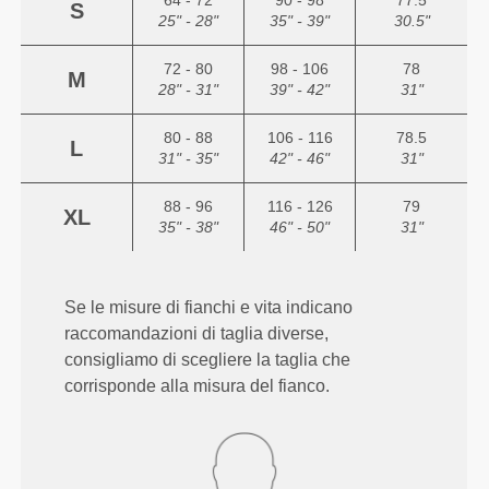
64 - 72
90 - 98
77.5
S
25" - 28"
35" - 39"
30.5"
72 - 80
98 - 106
78
M
28" - 31"
39" - 42"
31"
80 - 88
106 - 116
78.5
L
31" - 35"
42" - 46"
31"
88 - 96
116 - 126
79
XL
35" - 38"
46" - 50"
31"
Se le misure di fianchi e vita indicano
raccomandazioni di taglia diverse,
consigliamo di scegliere la taglia che
corrisponde alla misura del fianco.