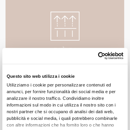
PIÙ DI
QUANTO SEMBRI
I nostri capi d'abbigliamento vengono prodotti con
Questo sito web utilizza i cookie
un tessuto ad asciugatura rapida, per offrire
leggerezza, freschezza e comodità durante il tuo
Utilizziamo i cookie per personalizzare contenuti ed
allenamento o la tua corsa.
annunci, per fornire funzionalità dei social media e per
analizzare il nostro traffico. Condividiamo inoltre
informazioni sul modo in cui utilizza il nostro sito con i
nostri partner che si occupano di analisi dei dati web,
pubblicità e social media, i quali potrebbero combinarle
PROGETTATO CON LA
con altre informazioni che ha fornito loro o che hanno
TECNOLOGIA
REVOKNIT