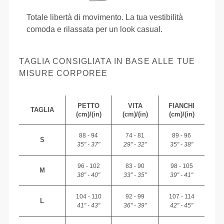
Totale libertà di movimento. La tua vestibilità
comoda e rilassata per un look casual.
TAGLIA CONSIGLIATA IN BASE ALLE TUE
MISURE CORPOREE
PETTO
VITA
FIANCHI
TAGLIA
(cm)/(in)
(cm)/(in)
(cm)/(in)
88 - 94
74 - 81
89 - 96
S
35" - 37"
29" - 32"
35" - 38"
96 - 102
83 - 90
98 - 105
M
38" - 40"
33" - 35"
39" - 41"
104 - 110
92 - 99
107 - 114
L
41" - 43"
36" - 39"
42" - 45"