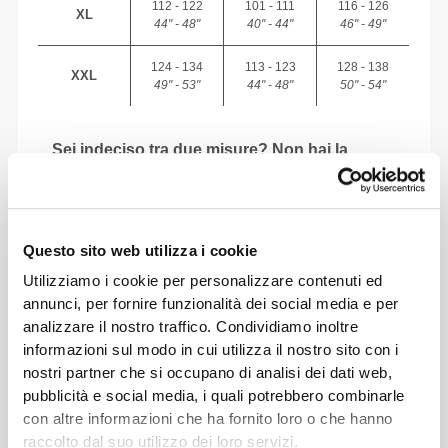
112 - 122
101 - 111
116 - 126
XL
44" - 48"
40" - 44"
46" - 49"
124 - 134
113 - 123
128 - 138
XXL
49" - 53"
44" - 48"
50" - 54"
Sei indeciso tra due misure? Non hai la
certezza della tua taglia?
Se non hai la certezza, scegli una taglia in più
per una vestibilità più comoda o una taglia in
meno per una vestibilità più aderente. I nostri
Questo sito web utilizza i cookie
prodotti sono realizzati per essere fedeli alla
Utilizziamo i cookie per personalizzare contenuti ed
taglia indicata.
annunci, per fornire funzionalità dei social media e per
analizzare il nostro traffico. Condividiamo inoltre
informazioni sul modo in cui utilizza il nostro sito con i
nostri partner che si occupano di analisi dei dati web,
pubblicità e social media, i quali potrebbero combinarle
con altre informazioni che ha fornito loro o che hanno
raccolto dal suo utilizzo dei loro servizi.