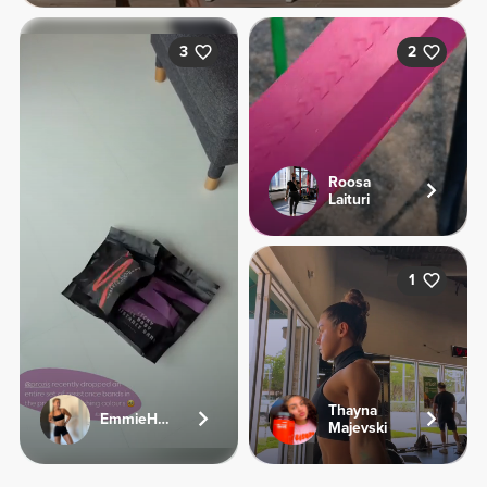
3
2
Roosa
Laituri
1
Thayna
EmmieHeartsFood
Majevski