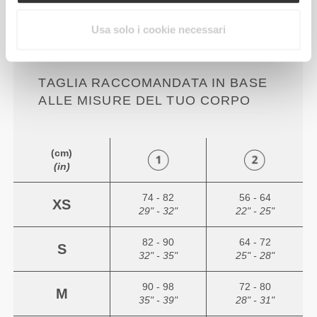
vestibilità comoda e rilassata per un
Usa solo i cookie necessari
look casual.
TAGLIA RACCOMANDATA IN BASE
ALLE MISURE DEL TUO CORPO
(cm)
(in)
74 - 82
56 - 64
XS
29" - 32"
22" - 25"
82 - 90
64 - 72
S
32" - 35"
25" - 28"
90 - 98
72 - 80
M
35" - 39"
28" - 31"