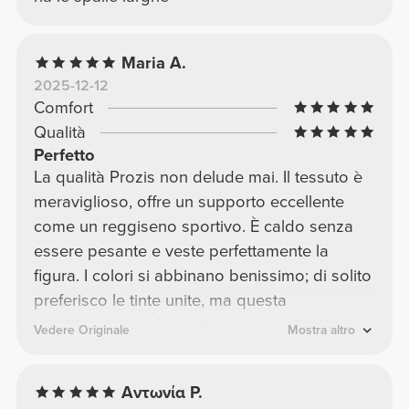
Maria A.
2025-12-12
Comfort
Qualità
Perfetto
La qualità Prozis non delude mai. Il tessuto è
meraviglioso, offre un supporto eccellente
come un reggiseno sportivo. È caldo senza
essere pesante e veste perfettamente la
figura. I colori si abbinano benissimo; di solito
preferisco le tinte unite, ma questa
combinazione è fantastica e permette di
Vedere Originale
Mostra altro
abbinarla sia a leggings blu che verdi, con un
risultato impeccabile. 20/10
Αντωνία Ρ.