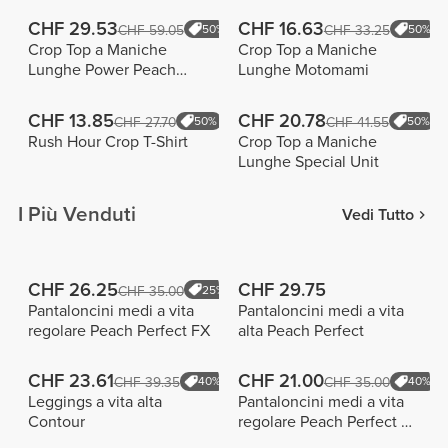
CHF 29.53
CHF 16.63
CHF 59.05
50%
CHF 33.25
50%
Crop Top a Maniche
Crop Top a Maniche
Lunghe Power Peach
Lunghe Motomami
Girls
CHF 13.85
CHF 20.78
CHF 27.70
50%
CHF 41.55
50%
Rush Hour Crop T-Shirt
Crop Top a Maniche
Lunghe Special Unit
I Più Venduti
Vedi Tutto
CHF 26.25
CHF 29.75
CHF 35.00
25%
Pantaloncini medi a vita
Pantaloncini medi a vita
regolare Peach Perfect FX
alta Peach Perfect
CHF 23.61
CHF 21.00
CHF 39.35
40%
CHF 35.00
40%
Leggings a vita alta
Pantaloncini medi a vita
Contour
regolare Peach Perfect FX
Cotton