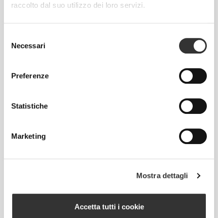
raccolto dal suo utilizzo dei loro servizi.
Muoversi comodamente e
Selezione
liberamente ogni giorno, questo è il
Necessari
del
motto.
consenso
Preferenze
Largo
Statistiche
Marketing
Mostra dettagli
Accetta tutti i cookie
Totale libertà di movimento. Una