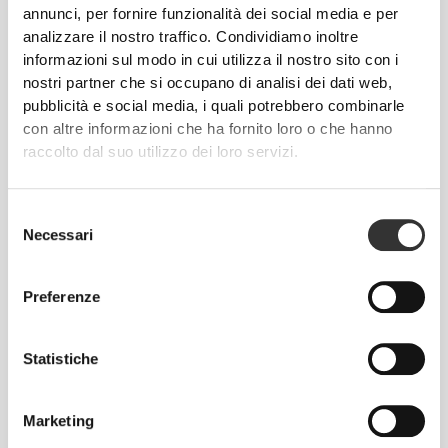
annunci, per fornire funzionalità dei social media e per
analizzare il nostro traffico. Condividiamo inoltre
informazioni sul modo in cui utilizza il nostro sito con i
nostri partner che si occupano di analisi dei dati web,
pubblicità e social media, i quali potrebbero combinarle
con altre informazioni che ha fornito loro o che hanno
raccolto dal suo utilizzo dei loro servizi.
Info e assistenza
Selezione
Necessari
del
Recensioni globali
consenso
5
(5 recensioni)
Preferenze
Dalla nostra comunità
Statistiche
Vedi Tutto
Marketing
1
5