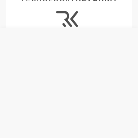
RevoKnit
è un'avanzata tecnologia di lavorazione a
maglia sviluppata da Prozis che dà vita a capi di
abbigliamento ad alte prestazioni, come una
seconda pelle e con maggiore elasticità, supporto e
comodità.
RevoKnit
ha migliori prestazioni, fa sentire meglio
ed è migliore per l'ambiente.
TECNOLOGIA DELLE FIBRE