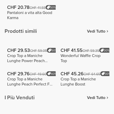
CHF 20.78
CHF 41.55
50%
Pantaloni a vita alta Good
Karma
Prodotti simili
Vedi Tutto
CHF 29.53
CHF 41.55
CHF 59.05
50%
CHF 59.35
30%
Crop Top a Maniche
Wonderful Waffle Crop
Lunghe Power Peach
Top
Girls
CHF 29.76
CHF 45.26
CHF 49.60
40%
CHF 64.65
30%
Crop Top a Maniche
Crop Top a Maniche
Lunghe Peach Perfect FX
Lunghe Boost
Glitter
I Più Venduti
Vedi Tutto