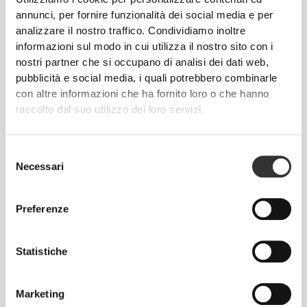
PIÙ DI
QUANTO SEMBRI
annunci, per fornire funzionalità dei social media e per
analizzare il nostro traffico. Condividiamo inoltre
Tecnologia delle fibre sviluppata appositamente con
informazioni sul modo in cui utilizza il nostro sito con i
proprietà anti-umidità, che offre comodità e ti aiuta a
nostri partner che si occupano di analisi dei dati web,
restare all'asciutto.
pubblicità e social media, i quali potrebbero combinarle
con altre informazioni che ha fornito loro o che hanno
raccolto dal suo utilizzo dei loro servizi.
PROGETTATO CON LA
Selezione
TECNOLOGIA
REVOKNIT
Necessari
del
consenso
Preferenze
Statistiche
RevoKnit
è un'avanzata tecnologia di lavorazione a
maglia sviluppata da Prozis che dà vita a capi di
Marketing
abbigliamento ad alte prestazioni, come una