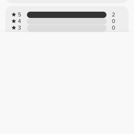
5
2
4
0
3
0
2
0
1
0
Recensioni dei clienti
Iva M.
2026-01-16
Qualità incredibile
Non è corta come altre maglie. La qualità è
ottima!
Vedere Originale