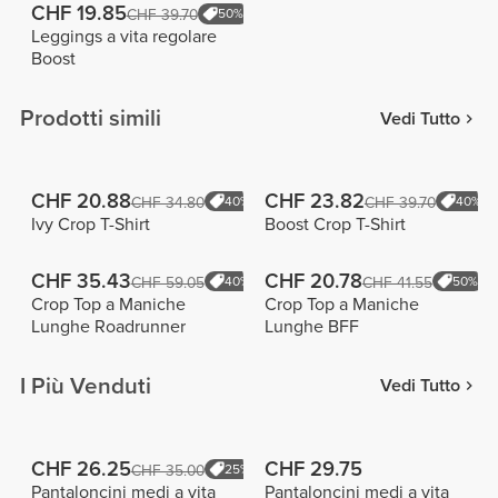
CHF 19.85
CHF 39.70
50%
Leggings a vita regolare
Boost
Prodotti simili
Vedi Tutto
CHF 20.88
CHF 23.82
CHF 34.80
40%
CHF 39.70
40%
Ivy Crop T-Shirt
Boost Crop T-Shirt
CHF 35.43
CHF 20.78
CHF 59.05
40%
CHF 41.55
50%
Crop Top a Maniche
Crop Top a Maniche
Lunghe Roadrunner
Lunghe BFF
I Più Venduti
Vedi Tutto
CHF 26.25
CHF 29.75
CHF 35.00
25%
Pantaloncini medi a vita
Pantaloncini medi a vita