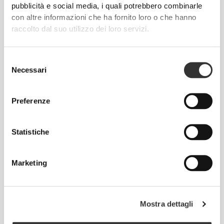
comodità. PoliStretch© ti tiene al fresco e
pubblicità e social media, i quali potrebbero combinarle
all'asciutto e favorisce la libertà di movimento.
con altre informazioni che ha fornito loro o che hanno
raccolto dal suo utilizzo dei loro servizi.
Selezione
IL NOSTRO MARCHIO È IL
Necessari
del
TUO CONFORT.
consenso
Preferenze
Statistiche
Marketing
Senza etichetta cucita
Il nostro abbigliamento è sinonimo di comodità.
Abbiamo abbracciato una filosofia che rimane
Mostra dettagli
impressa sui vestiti: senza cuciture! Senza etichette
cucite, indossare le nostre creazioni diventa un