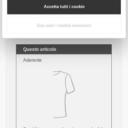
piacere, perché non causano irritazioni alla pelle.
Accetta tutti i cookie
CONSIGLI PER LE TAGLIE
Usa solo i cookie necessari
Questo articolo
Aderente