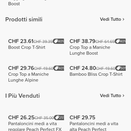
Boost
Prodotti simili
Vedi Tutto
CHF 23.61
CHF 38.79
CHF 39.35
40%
CHF 64.65
40%
Boost Crop T-Shirt
Crop Top a Maniche
Lunghe Boost
CHF 29.76
CHF 24.80
CHF 49.60
40%
CHF 49.60
50%
Crop Top a Maniche
Bamboo Bliss Crop T-Shirt
Lunghe Alpine
I Più Venduti
Vedi Tutto
CHF 26.25
CHF 29.75
CHF 35.00
25%
Pantaloncini medi a vita
Pantaloncini medi a vita
regolare Peach Perfect FX
alta Peach Perfect