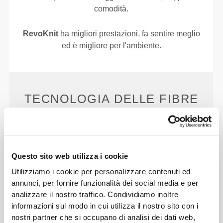
comodità.
RevoKnit
ha migliori prestazioni, fa sentire meglio
ed è migliore per l'ambiente.
TECNOLOGIA DELLE FIBRE
Questo sito web utilizza i cookie
Utilizziamo i cookie per personalizzare contenuti ed
PoliStretch© è la nostra versatilissima tecnologia
annunci, per fornire funzionalità dei social media e per
delle fibre sviluppata in laboratorio, che offre il
analizzare il nostro traffico. Condividiamo inoltre
giusto livello di compressione e un ottimo potere di
informazioni sul modo in cui utilizza il nostro sito con i
elasticità, per migliori prestazioni, supporto e
nostri partner che si occupano di analisi dei dati web,