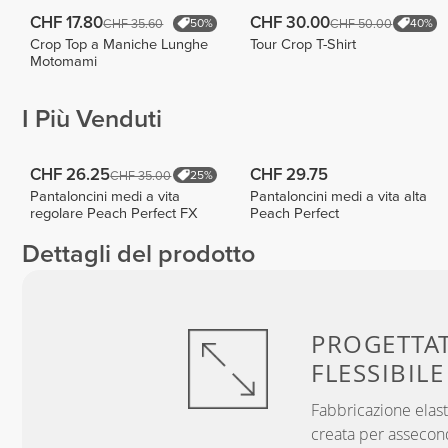
CHF 17.80
CHF 30.00
CHF 35.60
CHF 50.00
50%
40%
Crop Top a Maniche Lunghe
Tour Crop T-Shirt
Motomami
I Più Venduti
CHF 26.25
CHF 29.75
CHF 35.00
25%
Pantaloncini medi a vita
Pantaloncini medi a vita alta
regolare Peach Perfect FX
Peach Perfect
Dettagli del prodotto
PROGETTA
FLESSIBILE
Fabbricazione elast
creata per assecon