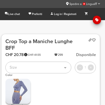
Spedire a:
Lingua
IT
Live chat
Preferiti
Log in | Registrati
Crop Top a Maniche Lunghe
BFF
CHF 20.78
Disponibile
CHF 41.55
299
Size
1
Color