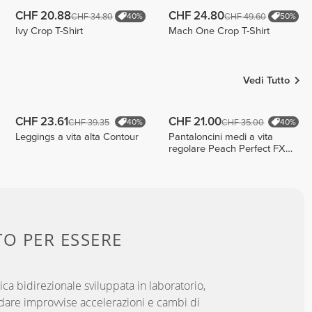
CHF 20.88
CHF 24.80
CHF 34.80
CHF 49.60
40%
50%
Ivy Crop T-Shirt
Mach One Crop T-Shirt
Vedi Tutto
CHF 23.61
CHF 21.00
CHF 39.35
CHF 35.00
40%
40%
Leggings a vita alta Contour
Pantaloncini medi a vita
regolare Peach Perfect FX
Cotton
TO PER
ESSERE
ica bidirezionale sviluppata in laboratorio,
dare improvvise accelerazioni e cambi di