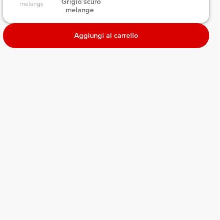
 Grigio scuro 
melange 
melange 
Aggiungi al carrello