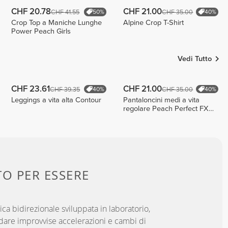
CHF 20.78
CHF 21.00
CHF 41.55
CHF 35.00
50%
40%
Crop Top a Maniche Lunghe
Alpine Crop T-Shirt
Power Peach Girls
Vedi Tutto
CHF 23.61
CHF 21.00
CHF 39.35
CHF 35.00
40%
40%
Leggings a vita alta Contour
Pantaloncini medi a vita
regolare Peach Perfect FX
Cotton
TO PER
ESSERE
ica bidirezionale sviluppata in laboratorio,
dare improvvise accelerazioni e cambi di