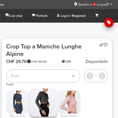
esa
Spedire a:
Lingua
IT
Live chat
Preferiti
Log in | Registrati
Crop Top a Maniche Lunghe
Alpine
CHF 29.76
Disponibile
CHF 49.60
386
Size
1
Color
 Blu marino 
 Rosa chiaro 