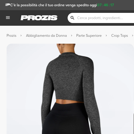
C'è la possibilità che il tuo ordine venga spedito oggi
07
:
46
:
17
Prozis
Abbigliamento da Donna
Parte Superiore
Crop Tops