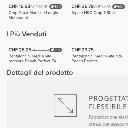
CHF 16.63
CHF 26.79
CHF 33.25
CHF 44.65
50%
40%
Crop Top a Maniche Lunghe
Alpine NRG Crop T-Shirt
Motomami
I Più Venduti
CHF 26.25
CHF 29.75
CHF 35.00
25%
Pantaloncini medi a vita
Pantaloncini medi a vita alta
regolare Peach Perfect FX
Peach Perfect
Dettagli del prodotto
PROGETTA
FLESSIBILE
Fabbricazione elast
creata per assecon