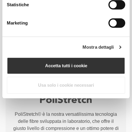
Statistiche
seconda pelle e con maggiore elasticità, supporto e
comodità.
Marketing
RevoKnit
ha migliori prestazioni, fa sentire meglio
ed è migliore per l'ambiente.
Mostra dettagli
TECNOLOGIA DELLE FIBRE
Accetta tutti i cookie
Usa solo i cookie necessari
PoliStretch© è la nostra versatilissima tecnologia
delle fibre sviluppata in laboratorio, che offre il
giusto livello di compressione e un ottimo potere di