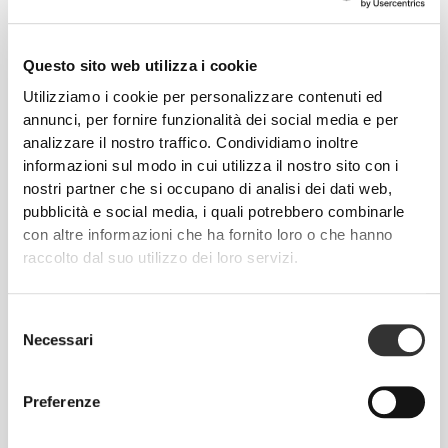
I nostri capi d'abbigliamento vengono prodotti con
un tessuto ad asciugatura rapida, per offrire
Questo sito web utilizza i cookie
leggerezza, freschezza e comodità durante il tuo
Utilizziamo i cookie per personalizzare contenuti ed
allenamento o la tua corsa.
annunci, per fornire funzionalità dei social media e per
analizzare il nostro traffico. Condividiamo inoltre
informazioni sul modo in cui utilizza il nostro sito con i
nostri partner che si occupano di analisi dei dati web,
PROGETTATO CON LA
pubblicità e social media, i quali potrebbero combinarle
TECNOLOGIA
REVOKNIT
con altre informazioni che ha fornito loro o che hanno
raccolto dal suo utilizzo dei loro servizi.
Selezione
Necessari
del
consenso
RevoKnit
è un'avanzata tecnologia di lavorazione a
Preferenze
maglia sviluppata da Prozis che dà vita a capi di
abbigliamento ad alte prestazioni, come una