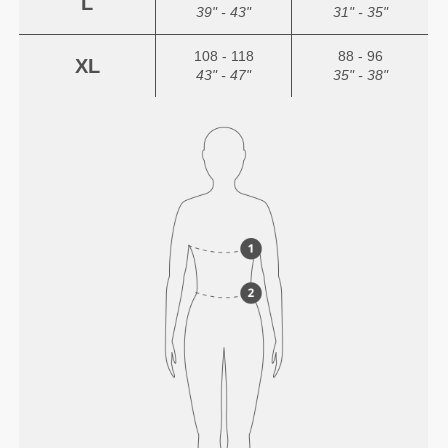
L
39" - 43"
31" - 35"
108 - 118
88 - 96
XL
43" - 47"
35" - 38"