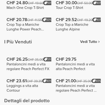
CHF 24.80
CHF 30.00
CHF 49.60
50%
CHF 50.00
40%
Mach One Crop T-Shirt
Tour Crop T-Shirt
CHF 20.78
CHF 29.52
CHF 41.55
50%
CHF 49.20
40%
Crop Top a Maniche
Crop Top a Maniche
Lunghe Power Peach
Lunghe Alpine
Girls
I Più Venduti
Vedi Tutto
CHF 26.25
CHF 29.75
CHF 35.00
25%
Pantaloncini medi a vita
Pantaloncini medi a vita
regolare Peach Perfect FX
alta Peach Perfect
CHF 23.61
CHF 21.00
CHF 39.35
40%
CHF 35.00
40%
Leggings a vita alta
Pantaloncini medi a vita
Contour
regolare Peach Perfect FX
Cotton
Dettagli del prodotto