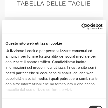
TABELLA DELLE TAGLIE
Questo sito web utilizza i cookie
EU
US M
US W
(cm)
Utilizziamo i cookie per personalizzare contenuti ed
(in)
annunci, per fornire funzionalità dei social media e per
analizzare il nostro traffico. Condividiamo inoltre
22
36
4
5
informazioni sul modo in cui utilizza il nostro sito con i
8.7"
nostri partner che si occupano di analisi dei dati web,
pubblicità e social media, i quali potrebbero combinarle
22.7
37
5
6
con altre informazioni che ha fornito loro o che hanno
8.9"
raccolto dal suo utilizzo dei loro servizi.
23.3
38
5.5
7
9.2"
Selezione