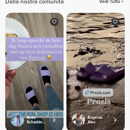
Dalla nostra comunità
Vedi Tutto
Anke
Eugenia
Schaddelee
Ales