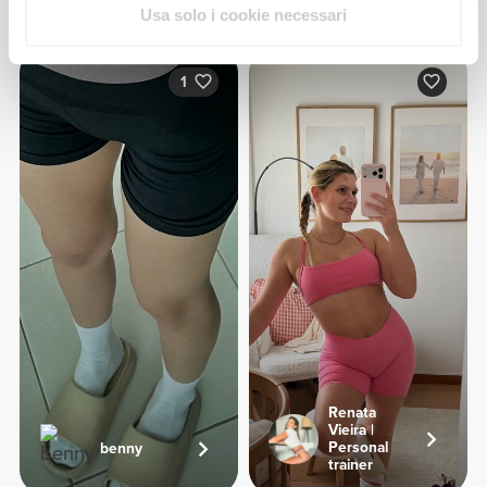
Dalla nostra comunità
Vedi Tutto
Usa solo i cookie necessari
1
Renata
Vieira |
Personal
benny
trainer