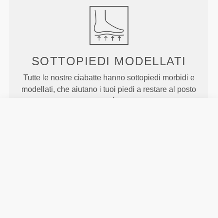
SOTTOPIEDI
MODELLATI
Tutte le nostre ciabatte hanno sottopiedi morbidi e
modellati, che aiutano i tuoi piedi a restare al posto
loro e aggiungono comodità ad un'ammortizzazione
generale che ti farà sembrare di camminare su una
nuvola.
MOVIMENTO