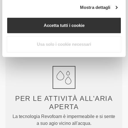
Mostra dettagli
SOTTOPIEDI
MODELLATI
Tutte le nostre ciabatte hanno sottopiedi morbidi e
Accetta tutti i cookie
modellati, che aiutano i tuoi piedi a restare al posto
loro e aggiungono comodità ad un'ammortizzazione
Usa solo i cookie necessari
generale che ti farà sembrare di camminare su una
nuvola.
PER LE ATTIVITÀ ALL'ARIA
APERTA
La tecnologia Revofoam è impermeabile e si sente
a suo agio vicino all'acqua.