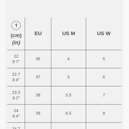
EU
US M
US W
(cm)
(in)
22
36
4
5
8.7"
22.7
37
5
6
8.9"
23.3
38
5.5
7
9.2"
24
39
6.5
8
9.4"
24.7