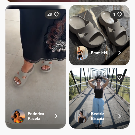
29
1
EmmieHeartsFood
Federica
Beatriz
Pacela
Biscaia