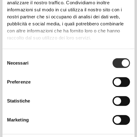
SUPER
LEGGERE
analizzare il nostro traffico. Condividiamo inoltre
informazioni sul modo in cui utilizza il nostro sito con i
Scarpe extra imbottite, leggere come una nuvola,
nostri partner che si occupano di analisi dei dati web,
che offrono un sacco di supporto e che ti daranno la
pubblicità e social media, i quali potrebbero combinarle
sensazione di non stare indossando nulla.
con altre informazioni che ha fornito loro o che hanno
raccolto dal suo utilizzo dei loro servizi.
Selezione
Necessari
del
consenso
SUPER
AMMORTIZZANTI
Preferenze
Progettate con una schiuma a doppia densità, per
un ottimo supporto ed un sacco di ammortizzazione,
Statistiche
che riducono la tensione dalla punta al tacco.
Marketing