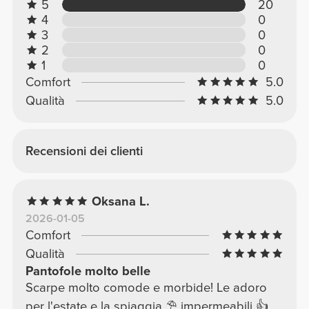
5
20
4
0
3
0
2
0
1
0
Comfort
5.0
Qualità
5.0
Recensioni dei clienti
Oksana L.
2026-01-05
Comfort
Qualità
Pantofole molto belle
Scarpe molto comode e morbide! Le adoro
per l'estate e la spiaggia ⛱️ impermeabili 👍