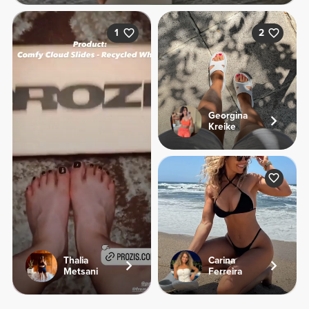
1
2
Georgina
Kreike
Thalia
Carina
Metsani
Ferreira