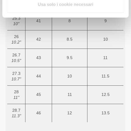
40
7
8.5
Usa solo i cookie necessari
9.7"
25.3
41
8
9
10"
26
42
8.5
10
10.2"
26.7
43
9.5
11
10.5"
27.3
44
10
11.5
10.7"
28
45
11
12.5
11"
28.7
46
12
13.5
11.3"