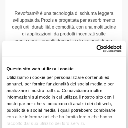
Revofoam© è una tecnologia di schiuma leggera
sviluppata da Prozis e progettata per assorbimento
degli urti, durabilità e comodità, con una moltitudine
di applicazioni, da prodotti incentrati sulle
prestazioni a oggetti domestici di uso quotidiano.
Questo sito web utilizza i cookie
MATERIALI
Utilizziamo i cookie per personalizzare contenuti ed
100% EVA
annunci, per fornire funzionalità dei social media e per
analizzare il nostro traffico. Condividiamo inoltre
informazioni sul modo in cui utilizza il nostro sito con i
nostri partner che si occupano di analisi dei dati web,
TABELLA DELLE TAGLIE
pubblicità e social media, i quali potrebbero combinarle
con altre informazioni che ha fornito loro o che hanno
raccolto dal suo utilizzo dei loro servizi.