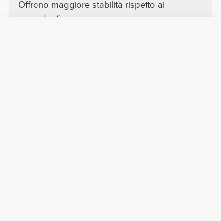
Offrono maggiore stabilità rispetto ai
precedenti.
Vedere Originale
Luca V.
2026-04-08
Comfort
Qualità
utilissime e resistenti
ottimo
Filipa M.
2026-02-27
Comfort
Qualità
eccellente