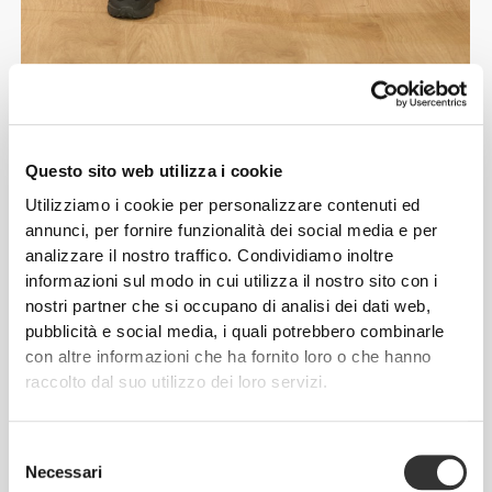
Proteggi il tuo corpo
Attrezzatura che
Questo sito web utilizza i cookie
potenzia le tue
Utilizziamo i cookie per personalizzare contenuti ed
annunci, per fornire funzionalità dei social media e per
prestazioni
analizzare il nostro traffico. Condividiamo inoltre
informazioni sul modo in cui utilizza il nostro sito con i
Progettata per atleti e stili di vita attivi, l'attrezzatura
nostri partner che si occupano di analisi dei dati web,
pubblicità e social media, i quali potrebbero combinarle
Prozis unisce materiali avanzati a design
con altre informazioni che ha fornito loro o che hanno
anatomici per offrire supporto mirato dove ne hai
raccolto dal suo utilizzo dei loro servizi.
più bisogno. Leggeri, comodi e discreti, questi
prodotti essenziali aiutano a migliorare la stabilità
e ti permettono di muoverti con sicurezza ad ogni
Selezione
ripetizione, sollevamento o passo. Realizzati per
Necessari
del
adattarsi al tuo corpo e ai tuoi obiettivi, così potrai