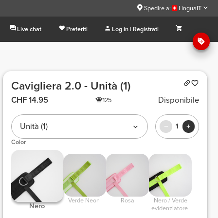
Spedire a:
Lingua
IT
Live chat
Preferiti
Log in | Registrati
Cavigliera 2.0 - Unità (1)
CHF 14.95
Disponibile
125
Unità (1)
1
Color
 Verde Neon  
 Rosa 
 Nero / Verde 
 Nero 
evidenziatore 