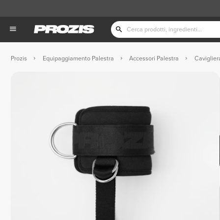
Prozis
Equipaggiamento Palestra
Accessori Palestra
Cavigliera