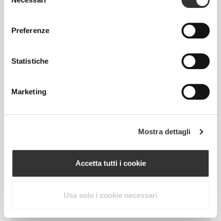
Prodotti simili
Vedi Tutto
del
consenso
Preferenze
CHF 17.33
CHF 13.85
CHF 34.65
50%
CHF 27.70
50%
Canottiera Trackstar
Canottiera Pulse
Statistiche
CHF 20.00
CHF 19.68
CHF 39.35
50%
Canottiera Athleisure W
Canottiera Out There
Marketing
Info e assistenza
Mostra dettagli
Altezza modello/a: 1,77 m - 5'9" | Taglia
modello/a: Taglia S
Accetta tutti i cookie
Vedere tabella delle misure nella descrizione
Usa solo i cookie necessari