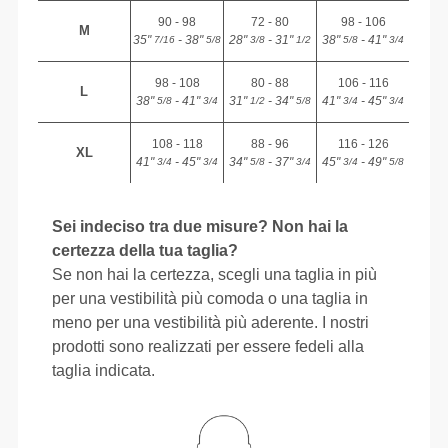
90 - 98
72 - 80
98 - 106
M
35"
- 38"
28"
- 31"
38"
- 41"
7/16
5/8
3/8
1/2
5/8
3/4
98 - 108
80 - 88
106 - 116
L
38"
- 41"
31"
- 34"
41"
- 45"
5/8
3/4
1/2
5/8
3/4
3/4
108 - 118
88 - 96
116 - 126
XL
41"
- 45"
34"
- 37"
45"
- 49"
3/4
3/4
5/8
3/4
3/4
5/8
Sei indeciso tra due misure? Non hai la
certezza della tua taglia?
Se non hai la certezza, scegli una taglia in più
per una vestibilità più comoda o una taglia in
meno per una vestibilità più aderente. I nostri
prodotti sono realizzati per essere fedeli alla
taglia indicata.