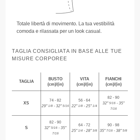
Totale libertà di movimento. La tua vestibilità
comoda e rilassata per un look casual.
TAGLIA CONSIGLIATA IN BASE ALLE TUE
MISURE CORPOREE
BUSTO
VITA
FIANCHI
TAGLIA
(cm)/(in)
(cm)/(in)
(cm)/(in)
82 - 90
74 - 82
56 - 64
XS
32"
- 35"
5/16
29"
- 32"
22"
- 25"
1/8
5/16
1/8
1/4
7/16
82 - 90
64 - 72
90 - 98
S
32"
- 35"
5/16
25"
- 28"
35"
- 38"
1/4
3/8
7/16
5/8
7/16