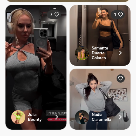
7
1
Samanta
Duarte
Colares
Julia
Nadia
Bounty
Ciaramella