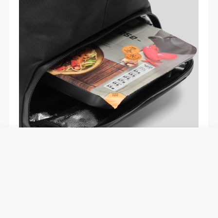
Scomparto termico
Con aperture di facile accesso da entrambi i lati ed
un tunnel isolato, la borsa è pensata per aiutare a
mantenere la temperatura di ciò che vuoi portare
con te durante la giornata.