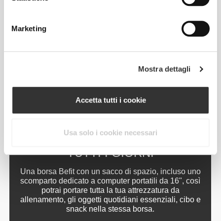
TERMICO
Marketing
Con aperture di facile accesso da entrambi i lati ed
un tunnel isolato, la borsa è pensata per portare tutti
i tuoi pasti, snack e bevande per la giornata.
Mostra dettagli
Accetta tutti i cookie
Usa solo i cookie necessari
DA USARE
TUTTI I GIORNI
Una borsa Befit con un sacco di spazio, incluso uno
scomparto dedicato a computer portatili da 16", così
potrai portare tutta la tua attrezzatura da
allenamento, gli oggetti quotidiani essenziali, cibo e
snack nella stessa borsa.