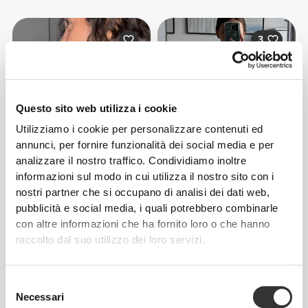
3
Questo sito web utilizza i cookie
Hannah
Utilizziamo i cookie per personalizzare contenuti ed
Helena
annunci, per fornire funzionalità dei social media e per
analizzare il nostro traffico. Condividiamo inoltre
informazioni sul modo in cui utilizza il nostro sito con i
nostri partner che si occupano di analisi dei dati web,
pubblicità e social media, i quali potrebbero combinarle
con altre informazioni che ha fornito loro o che hanno
raccolto dal suo utilizzo dei loro servizi.
Thayna
Eva
Majevski
Selezione
Necessari
del