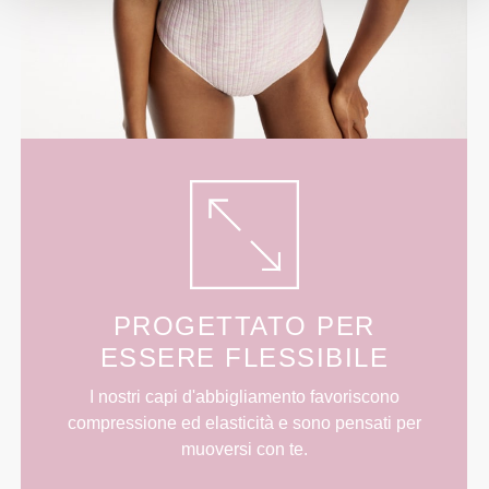
PROGETTATO PER
ESSERE FLESSIBILE
I nostri capi d'abbigliamento favoriscono
compressione ed elasticità e sono pensati per
muoversi con te.