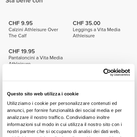
Sta bene con
CHF 9.95
CHF 35.00
Calzini Athleisure Over
Leggings a Vita Media
The Calf
Athleisure
CHF 19.95
Pantaloncini a Vita Media
Athleisure
Prodotti simili
Vedi Tutto
Questo sito web utilizza i cookie
CHF 19.95
CHF 19.95
Utilizziamo i cookie per personalizzare contenuti ed
Crop Top Crossover
Athleisure Crossover
annunci, per fornire funzionalità dei social media e per
Athleisure
Crop Top - Black
analizzare il nostro traffico. Condividiamo inoltre
informazioni sul modo in cui utilizza il nostro sito con i
CHF 20.00
CHF 19.95
nostri partner che si occupano di analisi dei dati web,