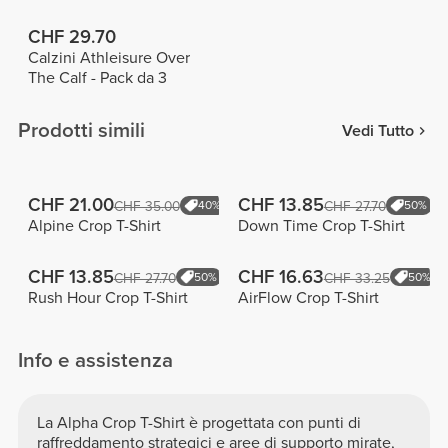
CHF 29.70
Calzini Athleisure Over
The Calf - Pack da 3
Prodotti simili
Vedi Tutto
CHF 21.00
CHF 13.85
CHF 35.00
40%
CHF 27.70
50%
Alpine Crop T-Shirt
Down Time Crop T-Shirt
CHF 13.85
CHF 16.63
CHF 27.70
50%
CHF 33.25
50%
Rush Hour Crop T-Shirt
AirFlow Crop T-Shirt
Info e assistenza
La Alpha Crop T-Shirt è progettata con punti di
raffreddamento strategici e aree di supporto mirate,