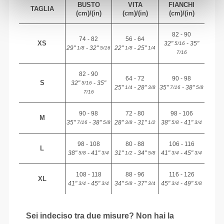
BUSTO
VITA
FIANCHI
TAGLIA
(cm)/(in)
(cm)/(in)
(cm)/(in)
82 - 90
74 - 82
56 - 64
XS
32"
- 35"
5/16
29"
- 32"
22"
- 25"
1/8
5/16
1/8
1/4
7/16
82 - 90
64 - 72
90 - 98
S
32"
- 35"
5/16
25"
- 28"
35"
- 38"
1/4
3/8
7/16
5/8
7/16
90 - 98
72 - 80
98 - 106
M
35"
- 38"
28"
- 31"
38"
- 41"
7/16
5/8
3/8
1/2
5/8
3/4
98 - 108
80 - 88
106 - 116
L
38"
- 41"
31"
- 34"
41"
- 45"
5/8
3/4
1/2
5/8
3/4
3/4
108 - 118
88 - 96
116 - 126
XL
41"
- 45"
34"
- 37"
45"
- 49"
3/4
3/4
5/8
3/4
3/4
5/8
Sei indeciso tra due misure? Non hai la