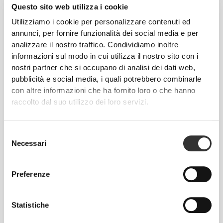
Questo sito web utilizza i cookie
Utilizziamo i cookie per personalizzare contenuti ed
annunci, per fornire funzionalità dei social media e per
analizzare il nostro traffico. Condividiamo inoltre
CHF 17.60
CHF 22.00
20%
CHF 22.36
CHF 27.95
20%
informazioni sul modo in cui utilizza il nostro sito con i
Porridge di Riso Proteico 720
Protein Latte 400 g
nostri partner che si occupano di analisi dei dati web,
g - Speculoos
pubblicità e social media, i quali potrebbero combinarle
con altre informazioni che ha fornito loro o che hanno
raccolto dal suo utilizzo dei loro servizi.
Selezione
Necessari
del
consenso
Preferenze
CHF 22.36
CHF 27.95
20%
CHF 22.36
CHF 27.95
20%
Statistiche
Protein Latte alla Nocciola -
Protein Mochaccino - Extra
Extra Caffeina 400 g
Caffeina 400 g