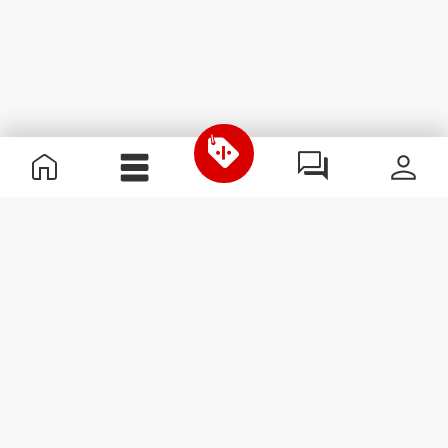
Informazioni Utili
Unisciti a noi
Diventa nostro Partner
Termini e condizioni
Assistenza clienti
Iscriviti alla Newsletter
Ricevi le novità e le
promozioni nella tua e-mail.