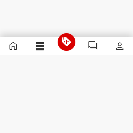
Informazioni Utili
Unisciti a noi
Diventa nostro Partner
Termini e condizioni
Assistenza clienti
Iscriviti alla Newsletter
Ricevi le novità e le
promozioni nella tua e-mail.