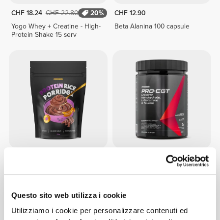
CHF 18.24
CHF 22.80
20%
CHF 12.90
Yogo Whey + Creatine - High-
Beta Alanina 100 capsule
Protein Shake 15 serv
CHF 17.60
CHF 22.00
20%
CHF 12.90
Porridge di Riso Proteico 720
PRO•CGT 400 g
g - Cioccolato
Questo sito web utilizza i cookie
Utilizziamo i cookie per personalizzare contenuti ed