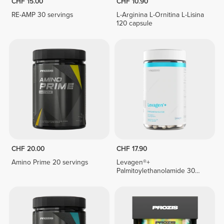
CHF 15.00
CHF 10.90
RE-AMP 30 servings
L-Arginina L-Ornitina L-Lisina
120 capsule
CHF 20.00
CHF 17.90
Amino Prime 20 servings
Levagen®+
Palmitoylethanolamide 30
veg caps