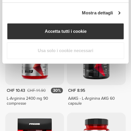
CHF 9.93
CHF 17.00
CHF 17.60
CHF 22.00
20%
L-arginina 300 g
Porridge di Riso Proteico 720
Mostra dettagli
g - Toffee
Accetta tutti i cookie
Usa solo i cookie necessari
CHF 10.43
CHF 14.90
30%
CHF 8.95
L-Arginina 2400 mg 90
AAKG - L-Arginina AKG 60
compresse
capsule