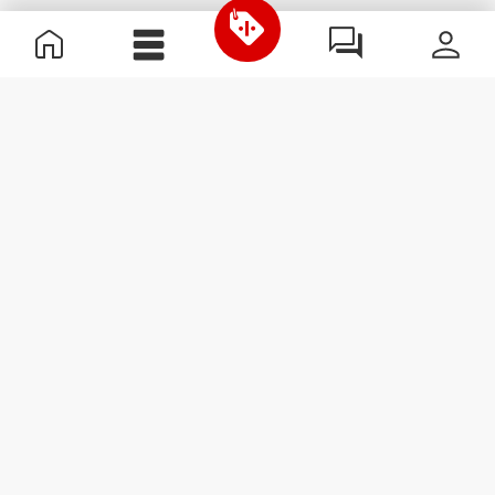
Informazioni Utili
Unisciti a noi
Diventa nostro Partner
Termini e condizioni
Assistenza clienti
Iscriviti alla Newsletter
Ricevi le novità e le
promozioni nella tua e-mail.
Iscriviti
#ExceedYourself