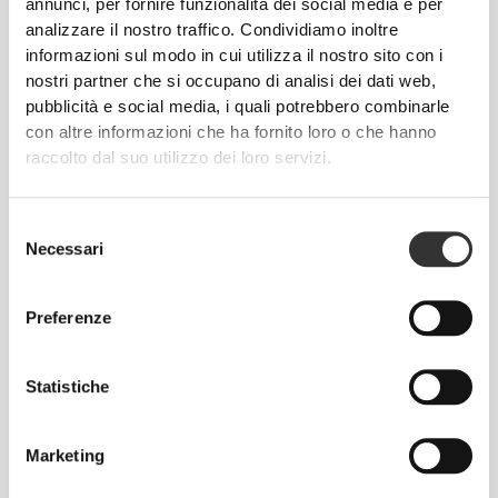
annunci, per fornire funzionalità dei social media e per
analizzare il nostro traffico. Condividiamo inoltre
informazioni sul modo in cui utilizza il nostro sito con i
nostri partner che si occupano di analisi dei dati web,
pubblicità e social media, i quali potrebbero combinarle
con altre informazioni che ha fornito loro o che hanno
raccolto dal suo utilizzo dei loro servizi.
CHF 72.05
CHF 20.00
100% Real Whey Isolate Clear
Big Shot - Recovery 20
Selezione
907g
servings
Necessari
del
consenso
40%
869
disponibili
Preferenze
Statistiche
Marketing