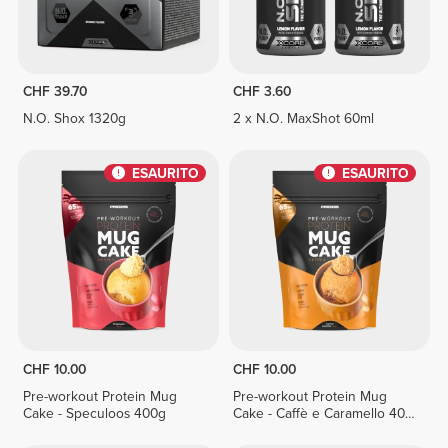
CHF 39.70
CHF 3.60
N.O. Shox 1320g
2 x N.O. MaxShot 60ml
ESAURITO
ESAURITO
CHF 10.00
CHF 10.00
Pre-workout Protein Mug
Pre-workout Protein Mug
Cake - Speculoos 400g
Cake - Caffè e Caramello 400
g