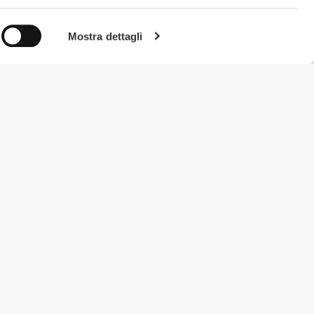
Mostra dettagli
#ExceedYourself
Metodi di Pagamento