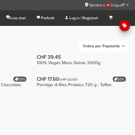
Spedire a:
Lingua
IT
Live chat
Preferiti
Log in | Registrati
Ordina per: Popolarità
CHF 39.45
100% Vegan Mass Gainer 2000g
CHF 17.60
20%
20%
CHF 22.00
 Cioccolato
Porridge di Riso Proteico 720 g - Toffee