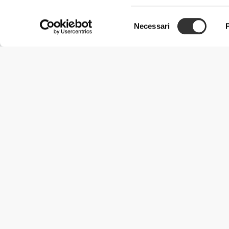
Selezione
Necessari
del
consenso
Informazioni Utili
Unisciti a noi
Diventa nostro Partner
Termini e condizioni
Assistenza clienti
Metodi di spedizione