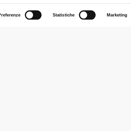
Preferenze
Statistiche
Marketing
Iscriviti alla Newsletter
Ricevi le novità e le promozioni nella tua e-mail.
Iscriviti