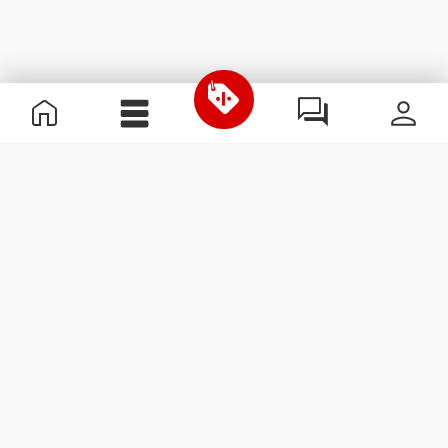
Informazioni Utili
Unisciti a noi
Diventa nostro Partner
Termini e condizioni
Assistenza clienti
Iscriviti alla Newsletter
Ricevi le novità e le
promozioni nella tua e-mail.
Iscriviti
#ExceedYourself