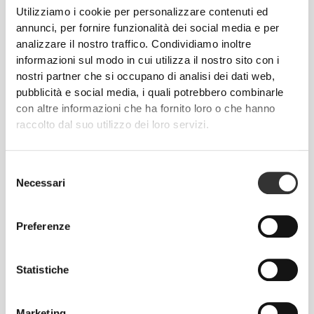
Utilizziamo i cookie per personalizzare contenuti ed
annunci, per fornire funzionalità dei social media e per
analizzare il nostro traffico. Condividiamo inoltre
informazioni sul modo in cui utilizza il nostro sito con i
nostri partner che si occupano di analisi dei dati web,
pubblicità e social media, i quali potrebbero combinarle
CHF 17.70
CHF 17.70
con altre informazioni che ha fornito loro o che hanno
raccolto dal suo utilizzo dei loro servizi.
EAAs 90 tabs
L-leucina 300 g
Selezione
Necessari
del
consenso
Preferenze
Statistiche
Marketing