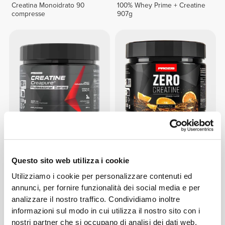
Creatina Monoidrato 90
100% Whey Prime + Creatine
compresse
907g
CHF 43.65
CHF 23.60
Creatina Creapure®
Zero Creatine 150 g
Questo sito web utilizza i cookie
Professional 150 g
Utilizziamo i cookie per personalizzare contenuti ed
annunci, per fornire funzionalità dei social media e per
analizzare il nostro traffico. Condividiamo inoltre
informazioni sul modo in cui utilizza il nostro sito con i
nostri partner che si occupano di analisi dei dati web,