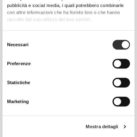
pubblicità e social media, i quali potrebbero combinarle
con altre informazioni che ha fornito loro o che hanno
raccolto dal suo utilizzo dei loro servizi.
CHF 35.00
CHF 25.85
Selezione
Necessari
del
Creatina Creapure® 90
Creatina GlycoFusion 300 g
compresse masticabili
consenso
Preferenze
Statistiche
Marketing
Mostra dettagli
CHF 67.95
CHF 36.75
Creatina MicronPure 600g
Zero Creatine 300 g