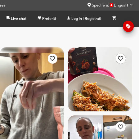
pesa
Spedire a:
Lingua
IT
Live chat
Preferiti
Log in | Registrati