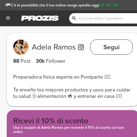
C'è la possibilità che il tuo ordine venga spedito oggi
05
:
45
:
20
Adela Ramos
Segui
88
Post
30k
Follower
Preparadora física experta en Postparto 🏋️‍♀️
Te enseño los mejores productos y usos para cuidar
tu salud 🩺alimentación 🥣 y entrenar en casa 🏃‍♀️
Ricevi il 10% di sconto
Usa il coupon di Adela Ramos per ricevere il 10% di sconto sui tuoi
ordini.