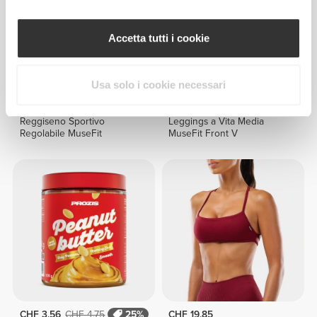
Accetta tutti i cookie
Usa solo i cookie necessari
CHF 25.00
CHF 59.05
Reggiseno Sportivo
Leggings a Vita Media
Regolabile MuseFit
MuseFit Front V
CHF 3.56
CHF 4.75
25%
CHF 19.85