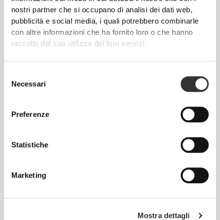
nostri partner che si occupano di analisi dei dati web,
pubblicità e social media, i quali potrebbero combinarle
con altre informazioni che ha fornito loro o che hanno
raccolto dal suo utilizzo dei loro servizi.
1
Selezione
Necessari
del
consenso
Preferenze
Statistiche
Prodotti preferiti
Vedi Tutto
Marketing
Mostra dettagli