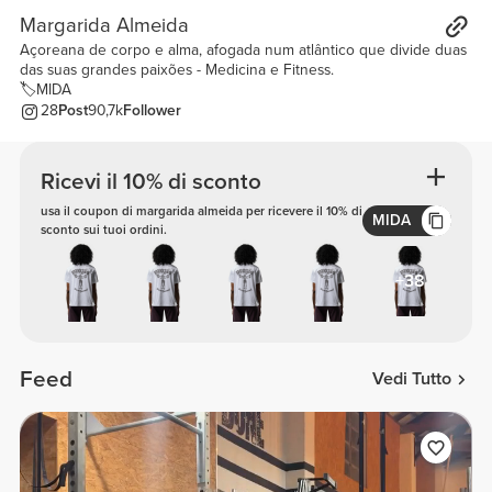
Margarida Almeida
Açoreana de corpo e alma, afogada num atlântico que divide duas
das suas grandes paixões - Medicina e Fitness.
🏷️MIDA
28
Post
90,7k
Follower
Ricevi il 10% di sconto
usa il coupon di margarida almeida per ricevere il 10% di
MIDA
sconto sui tuoi ordini.
+38
Feed
Vedi Tutto